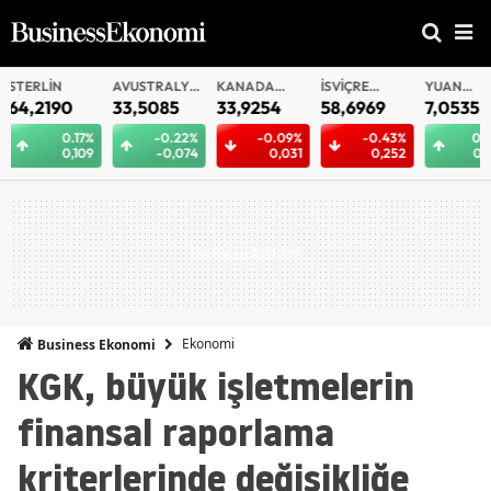
AVUSTRALYA
KANADA
İSVIÇRE
YUAN
YUAN
DOLARI
DOLARI
FRANKI
OFFSHORE
33,5085
33,9254
58,6969
7,0535
7,053
%
-0.22%
-0.09%
-0.43%
0.04%
9
-0,074
0,031
0,252
0,003
Ekonomi
Business Ekonomi
KGK, büyük işletmelerin
finansal raporlama
kriterlerinde değişikliğe