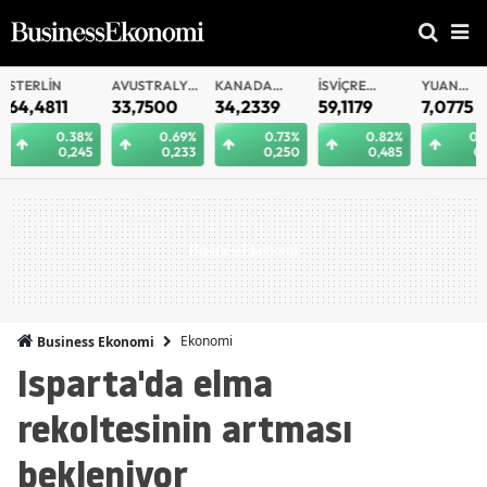
AVUSTRALYA
KANADA
İSVIÇRE
YUAN
YUAN
DOLARI
DOLARI
FRANKI
OFFSHORE
33,7500
34,2339
59,1179
7,0775
7,0812
0.69%
0.73%
0.82%
0.29%
0.
0,233
0,250
0,485
0,021
0
Ekonomi
Business Ekonomi
Isparta'da elma
rekoltesinin artması
bekleniyor