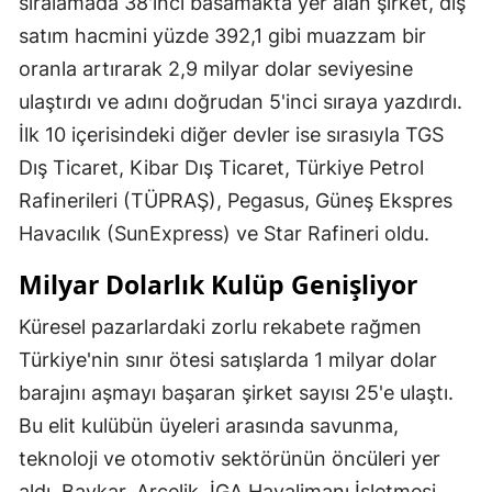
sıralamada 38'inci basamakta yer alan şirket, dış
satım hacmini yüzde 392,1 gibi muazzam bir
oranla artırarak 2,9 milyar dolar seviyesine
ulaştırdı ve adını doğrudan 5'inci sıraya yazdırdı.
İlk 10 içerisindeki diğer devler ise sırasıyla TGS
Dış Ticaret, Kibar Dış Ticaret, Türkiye Petrol
Rafinerileri (TÜPRAŞ), Pegasus, Güneş Ekspres
Havacılık (SunExpress) ve Star Rafineri oldu.
Milyar Dolarlık Kulüp Genişliyor
Küresel pazarlardaki zorlu rekabete rağmen
Türkiye'nin sınır ötesi satışlarda 1 milyar dolar
barajını aşmayı başaran şirket sayısı 25'e ulaştı.
Bu elit kulübün üyeleri arasında savunma,
teknoloji ve otomotiv sektörünün öncüleri yer
aldı. Baykar, Arçelik, İGA Havalimanı İşletmesi,