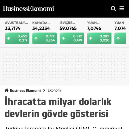
AVUSTRALYA
KANADA
İSVIÇRE
YUAN
YUAN
DOLARI
DOLARI
FRANKI
OFFSHORE
33,7174
34,2334
59,0765
7,0746
7,0742
0.65%
0.77%
0.81%
0.28%
0.
0,219
0,264
0,479
0,020
0
Ekonomi
Business Ekonomi
İhracatta milyar dolarlık
devlerin gövde gösterisi
Türkiye İhracatçılar Meclisi (TİM), Cumhuriyet