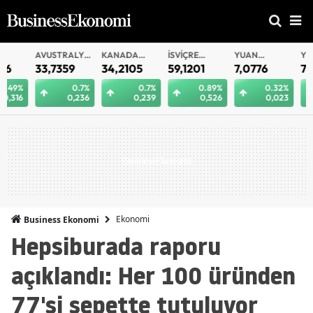
AVUSTRALYA
KANADA
İSVIÇRE
YUAN
YUAN
DOLARI
DOLARI
FRANKI
OFFSHORE
33,7359
34,2105
59,1201
7,0776
7,0774
0.7%
0.7%
0.89%
0.32%
0
0,236
0,239
0,526
0,023
0
Ekonomi
Business Ekonomi
Hepsiburada raporu
açıklandı: Her 100 üründen
77'si sepette tutuluyor