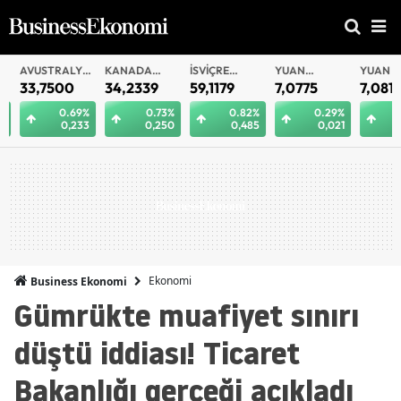
AVUSTRALYA
KANADA
İSVIÇRE
YUAN
YUAN
DOLARI
DOLARI
FRANKI
OFFSHORE
33,7500
34,2339
59,1179
7,0775
7,0812
0.69%
0.73%
0.82%
0.29%
0.
0,233
0,250
0,485
0,021
0
Ekonomi
Business Ekonomi
Gümrükte muafiyet sınırı
düştü iddiası! Ticaret
Bakanlığı gerçeği açıkladı