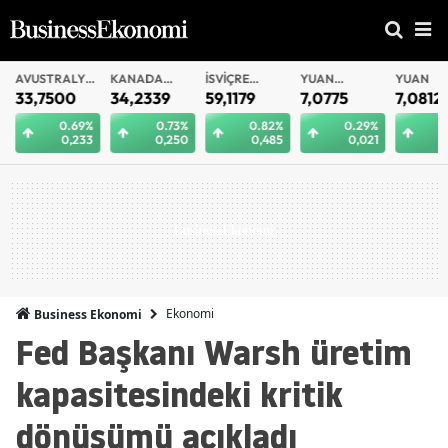
AVUSTRALYA
KANADA
İSVIÇRE
YUAN
YUAN
DOLARI
DOLARI
FRANKI
OFFSHORE
33,7500
34,2339
59,1179
7,0775
7,0812
0.69%
0.73%
0.82%
0.29%
0.
0,233
0,250
0,485
0,021
0
Ekonomi
Business Ekonomi
Fed Başkanı Warsh üretim
kapasitesindeki kritik
dönüşümü açıkladı