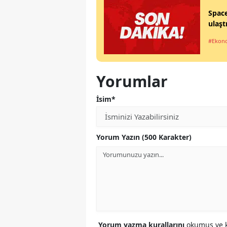
Space
ulaşt
#Ekon
Yorumlar
İsim*
Yorum Yazın (500 Karakter)
Yorum yazma kurallarını
okumuş ve k