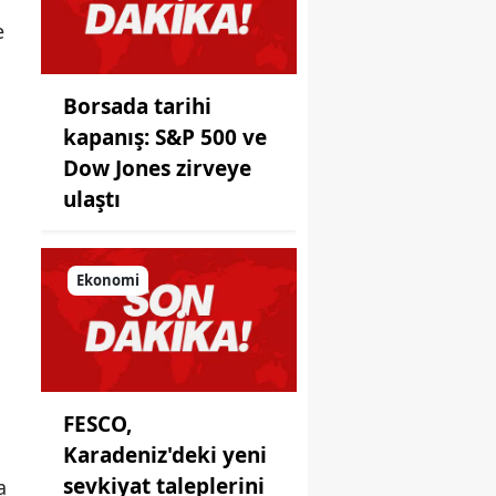
koyduğu
e
ayna!
Borsada tarihi
kapanış: S&P 500 ve
Dow Jones zirveye
ulaştı
Ekonomi
FESCO,
Karadeniz'deki yeni
sevkiyat taleplerini
a