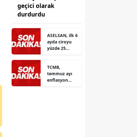
geçici olarak
durdurdu
ASELSAN, ilk 6
ayda ciroyu
yüzde 25
artırarak 88,5
milyar liraya
TCMB,
yükseltti
temmuz ayı
enflasyon
raporunu
açıkladı: Enerji
ve hizmet
fiyatları
dikkat çekiyor