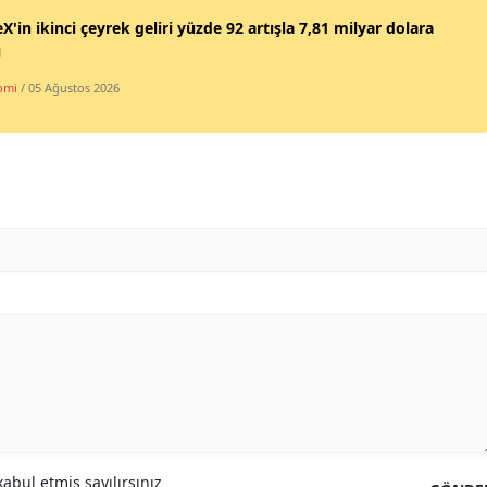
X'in ikinci çeyrek geliri yüzde 92 artışla 7,81 milyar dolara
ı
omi
/ 05 Ağustos 2026
abul etmiş sayılırsınız