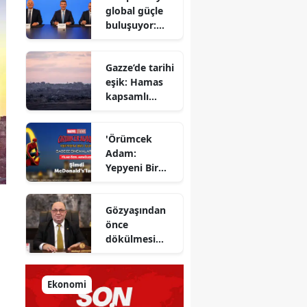
global güçle
gizlenen
buluşuyor:
detayları
Yapı Kredi ve
açıkladı
Azimut el
Gazze’de tarihi
sıkıştı
eşik: Hamas
kapsamlı
ateşkes
anlaşmasını
'Örümcek
onayladı
Adam:
Yepyeni Bir
Gün' efsane
kahraman
Gözyaşından
şimdi
önce
McDonald’s
dökülmesi
Türkiye’de
gereken ter:
Tarihin
milletlerin
Ekonomi
önüne