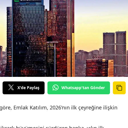
X'de Paylaş
Whatsapp'tan Gönder
re, Emlak Katılım, 2026'nın ilk çeyreğine ilişkin
ikrarlı büyümesini sürdüren banka, yılın ilk