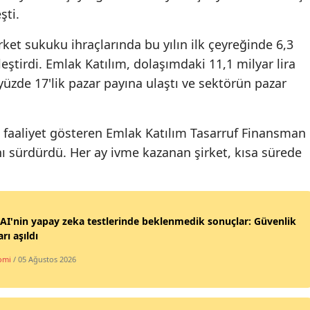
şti.
irket sukuku ihraçlarında bu yılın ilk çeyreğinde 6,3
leştirdi. Emlak Katılım, dolaşımdaki 11,1 milyar lira
yüzde 17'lik pazar payına ulaştı ve sektörün pazar
ak faaliyet gösteren Emlak Katılım Tasarruf Finansman
ını sürdürdü. Her ay ivme kazanan şirket, kısa sürede
I'nin yapay zeka testlerinde beklenmedik sonuçlar: Güvenlik
arı aşıldı
omi
/ 05 Ağustos 2026