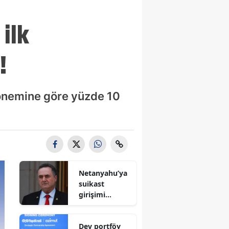
ilk
!
 dönemine göre yüzde 10
Netanyahu’ya
suikast
girişimi
iddiası! İsrail
Savunma
Dev portföy
Bakanı