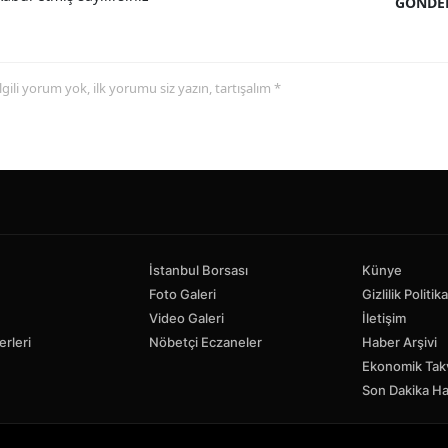
GÖNDE
 ilgili yorum yok, ilk yorumu siz yazın, tartışalım *
İstanbul Borsası
Künye
Foto Galeri
Gizlilik Politika
Video Galeri
İletişim
erleri
Nöbetçi Eczaneler
Haber Arşivi
Ekonomik Tak
Son Dakika Ha