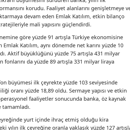
ormansını korudu. Faaliyet alanlarını genişletmeye v
ktarmaya devam eden Emlak Katılım, etkin bilanço
ratejileriyle mali yapısını güçlendirdi.
önemine göre yüzde 91 artışla Türkiye ekonomisine
an Emlak Katılım, aynı dönemde net karını yüzde 10
ardı. Aktif büyüklüğünü yüzde 75 artışla 431 milyar
n fonlarını da yüzde 89 artışla 331 milyar liraya
 fon büyümesi ilk çeyrekte yüzde 103 seviyesinde
iliği oranı yüzde 18,89 oldu. Sermaye yapısı ve etkin
operasyonel faaliyetler sonucunda banka, öz kaynak
de tamamladı.
eyreğinde yurt içinde ihraç etmiş olduğu kira
eki yılın ilk çeyreğine oranla yaklaşık yüzde 127 artışl