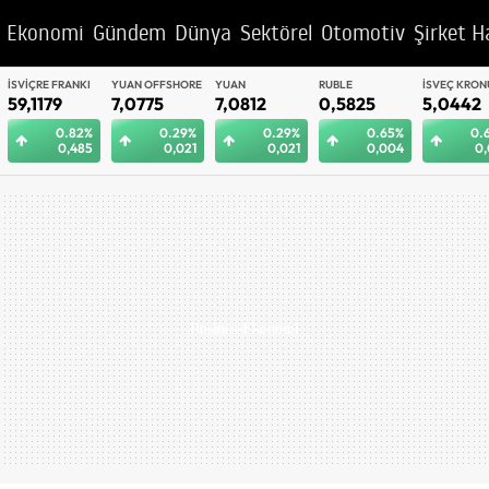
Ekonomi
Gündem
Dünya
Sektörel
Otomotiv
Şirket H
YUAN OFFSHORE
YUAN
RUBLE
İSVEÇ KRONU
BAE DIRHEM
7,0775
7,0812
0,5825
5,0442
12,9992
0.29%
0.29%
0.65%
0.62%
0.
0,021
0,021
0,004
0,031
0,