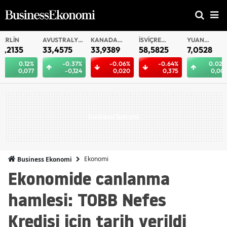
AVUSTRALYA
KANADA
İSVIÇRE
YUAN
YUAN
DOLARI
DOLARI
FRANKI
OFFSHORE
33,4575
33,9389
58,5825
7,0528
7,0516
-0.37%
-0.06%
-0.64%
0.02%
0
-0,124
0,020
0,375
0,001
0
Ekonomi
Business Ekonomi
Ekonomide canlanma
hamlesi: TOBB Nefes
Kredisi için tarih verildi