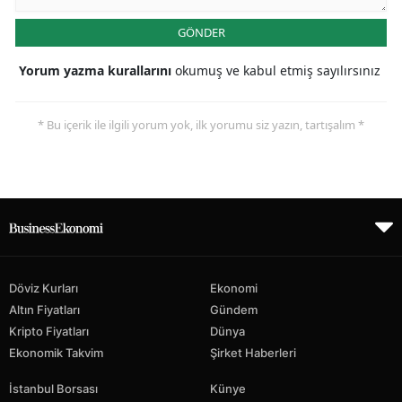
GÖNDER
Yorum yazma kurallarını
okumuş ve kabul etmiş sayılırsınız
* Bu içerik ile ilgili yorum yok, ilk yorumu siz yazın, tartışalım *
Döviz Kurları
Ekonomi
Altın Fiyatları
Gündem
Kripto Fiyatları
Dünya
Ekonomik Takvim
Şirket Haberleri
İstanbul Borsası
Künye