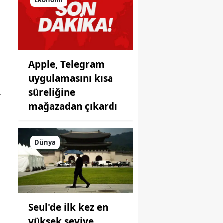
önüne
koyduğu
ayna!
Apple, Telegram
uygulamasını kısa
süreliğine
v
mağazadan çıkardı
Dünya
Seul'de ilk kez en
yüksek seviye