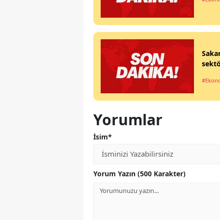
Sakar
sektö
#Ekon
Yorumlar
İsim*
Yorum Yazın (500 Karakter)