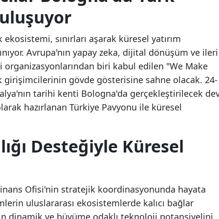
Buluşuyor
ik ekosistemi, sınırları aşarak küresel yatırım
ıyor. Avrupa'nın yapay zeka, dijital dönüşüm ve ileri
jli organizasyonlarından biri kabul edilen "We Make
k girişimcilerinin gövde gösterisine sahne olacak. 24-
talya'nın tarihi kenti Bologna'da gerçekleştirilecek de
larak hazırlanan Türkiye Pavyonu ile küresel
ğı Desteğiyle Küresel
inans Ofisi'nin stratejik koordinasyonunda hayata
imlerin uluslararası ekosistemlerde kalıcı bağlar
in dinamik ve büyüme odaklı teknoloji potansiyelini