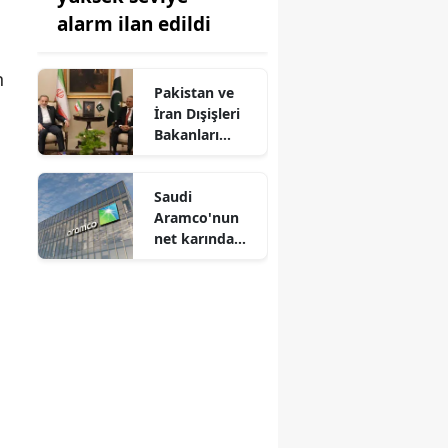
alarm ilan edildi
n
Pakistan ve
İran Dışişleri
Bakanları
telefonda
görüştü
Saudi
Aramco'nun
net karında
güçlü artış:
Yüzde 29
yükseldi