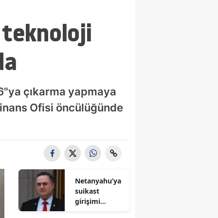
 teknoloji
da
026"ya çıkarma yapmaya
Finans Ofisi öncülüğünde
Netanyahu’ya
suikast
girişimi
iddiası! İsrail