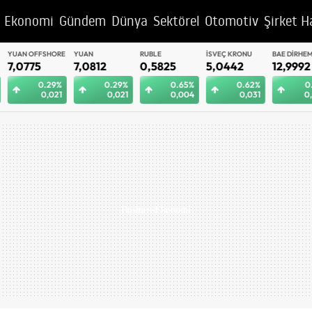
Ekonomi
Gündem
Dünya
Sektörel
Otomotiv
Şirket H
YUAN OFFSHORE
YUAN
RUBLE
İSVEÇ KRONU
BAE DIRHEM
7,0775
7,0812
0,5825
5,0442
12,9992
0.29%
0.29%
0.65%
0.62%
0.
0,021
0,021
0,004
0,031
0,