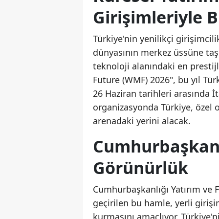
Girişimleriyle 
Türkiye'nin yenilikçi girişimcil
dünyasının merkez üssüne taşın
teknoloji alanındaki en presti
Future (WMF) 2026", bu yıl Tür
26 Haziran tarihleri arasında İ
organizasyonda Türkiye, özel o
arenadaki yerini alacak.
Cumhurbaşkanlı
Görünürlük
Cumhurbaşkanlığı Yatırım ve F
geçirilen bu hamle, yerli giriş
kurmasını amaçlıyor. Türkiye'n