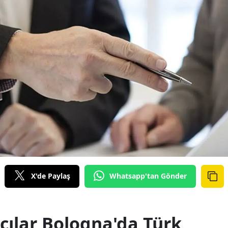
X'de Paylaş
Whatsapp'tan Gönder
cılar Bologna'da Türk