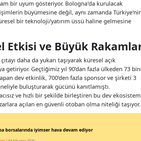
tam bir uyum gösteriyor. Bologna'da kurulacak
rişimlerin büyümesine değil, aynı zamanda Türkiye'ni
üresel bir teknoloji/yatırım üssü haline gelmesine
el Etkisi ve Büyük Rakamla
çıtayı daha da yukarı taşıyarak küresel açık
a getiriyor. Geçtiğimiz yıl 90’dan fazla ülkeden 73 bin
yapan dev etkinlik, 700’den fazla sponsor ve şirketi 3
yoneliyle buluşturarak gücünü kanıtlamıştı.
racısız ve hızlı bir şekilde birleştiren bu dev ekosistem
azarlara açılan en güvenli otoban olma niteliği taşıyor.
a borsalarında iyimser hava devam ediyor
omi
/ 04 Ağustos 2026