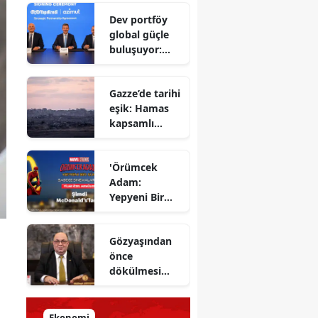
Savunma
Dev portföy
Bakanı
global güçle
gizlenen
buluşuyor:
detayları
Yapı Kredi ve
açıkladı
Azimut el
Gazze’de tarihi
sıkıştı
eşik: Hamas
kapsamlı
ateşkes
anlaşmasını
'Örümcek
onayladı
Adam:
Yepyeni Bir
Gün' efsane
kahraman
Gözyaşından
şimdi
önce
McDonald’s
dökülmesi
Türkiye’de
gereken ter:
Tarihin
milletlerin
Ekonomi