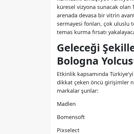
küresel vizyona sunacak olan T
arenada devasa bir vitrin avan
sermayesi fonları, çok uluslu t
temas kurma fırsatı yakalayac
Geleceği Şekill
Bologna Yolcu
Etkinlik kapsamında Türkiye'yi 
dikkat çeken öncü girişimler ne
markalar şunlar:
Madlen
Bomensoft
Pixselect