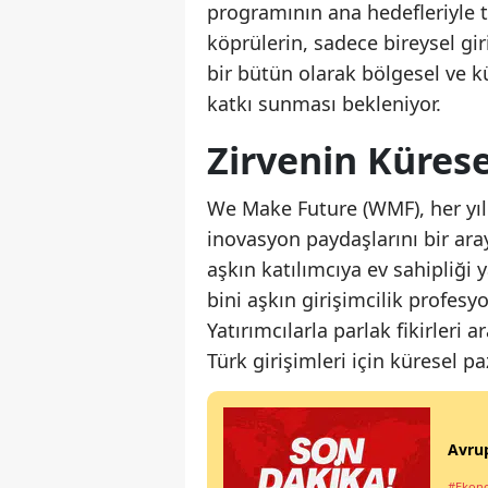
programının ana hedefleriyle 
köprülerin, sadece bireysel gi
bir bütün olarak bölgesel ve k
katkı sunması bekleniyor.
Zirvenin Küres
We Make Future (WMF), her yıl 
inovasyon paydaşlarını bir aray
aşkın katılımcıya ev sahipliği 
bini aşkın girişimcilik profes
Yatırımcılarla parlak fikirleri a
Türk girişimleri için küresel p
Avrup
#Ekon