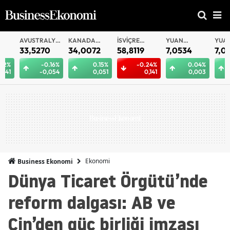
AVUSTRALYA
KANADA
İSVIÇRE
YUAN
YUAN
DOLARI
DOLARI
FRANKI
OFFSHORE
33,5270
34,0072
58,8119
7,0534
7,0527
-0.16%
0.15%
-0.24%
0.04%
0.
-0,054
0,051
0,141
0,003
0,
Ekonomi
Business Ekonomi
Dünya Ticaret Örgütü’nde
reform dalgası: AB ve
Çin’den güç birliği imzası