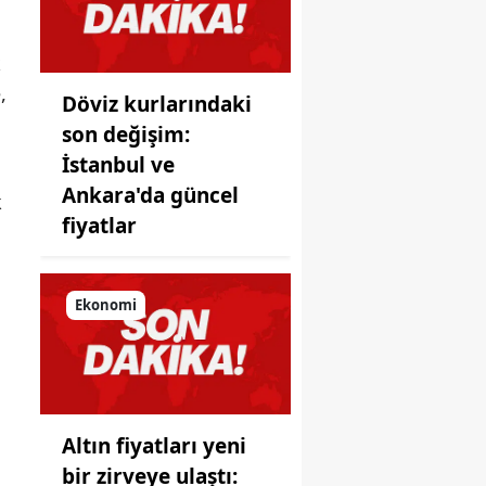
koyduğu
ayna!
k
,
Döviz kurlarındaki
son değişim:
İstanbul ve
Ankara'da güncel
k
fiyatlar
Ekonomi
Altın fiyatları yeni
bir zirveye ulaştı: