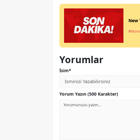
New Y
#Ekon
Yorumlar
İsim*
Yorum Yazın (500 Karakter)