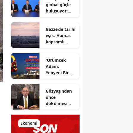
global güçle
gizlenen
buluşuyor:
detayları
Yapı Kredi ve
açıkladı
Azimut el
Gazze’de tarihi
sıkıştı
eşik: Hamas
kapsamlı
ateşkes
anlaşmasını
'Örümcek
onayladı
Adam:
Yepyeni Bir
Gün' efsane
kahraman
Gözyaşından
şimdi
önce
McDonald’s
dökülmesi
Türkiye’de
gereken ter:
Tarihin
milletlerin
Ekonomi
önüne