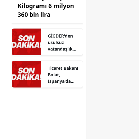
Kilogramı 6 milyon
360 bin lira
GİGDER'den
usulsüz
vatandaşlık
süreçlerine
dair önemli
Ticaret Bakanı
açıklama
Bolat,
İspanya'da
ekonomik
işbirliğini
güçlendirmek
için temeller
attı
i