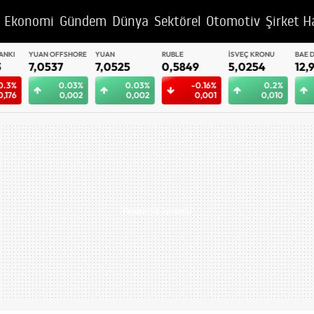
Ekonomi
Gündem
Dünya
Sektörel
Otomotiv
Şirket H
YUAN OFFSHORE
YUAN
RUBLE
İSVEÇ KRONU
BAE DIRHEM
7,0537
7,0525
0,5849
5,0254
12,9647
0.03%
0.03%
-0.16%
0.2%
0.
0,002
0,002
0,001
0,010
0,