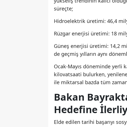
yükseliş trendinin kalıcı olduğ
süreçte;
Hidroelektrik üretimi: 46,4 mil
Rüzgar enerjisi üretimi: 18 mil
Güneş enerjisi üretimi: 14,2 m
de geçmiş yılların aynı dönemle
Ocak-Mayıs döneminde yerli ka
kilovatsaati bulurken, yenilen
ile miktarsal bazda tüm zamanl
Bakan Bayrakta
Hedefine İlerli
Elde edilen tarihi başarıyı so