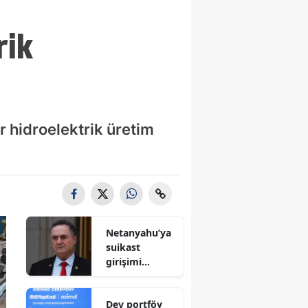
rik
r hidroelektrik üretim
Netanyahu’ya
suikast
girişimi
iddiası! İsrail
Savunma
Dev portföy
Bakanı