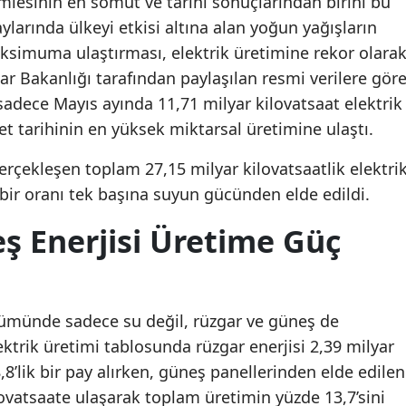
amlesinin en somut ve tarihi sonuçlarından birini bu
aylarında ülkeyi etkisi altına alan yoğun yağışların
aksimuma ulaştırması, elektrik üretimine rekor olara
lar Bakanlığı tarafından paylaşılan resmi verilere göre
 sadece Mayıs ayında 11,71 milyar kilovatsaat elektrik
t tarihinin en yüksek miktarsal üretimine ulaştı.
rçekleşen toplam 27,15 milyar kilovatsaatlik elektri
 bir oranı tek başına suyun gücünden elde edildi.
ş Enerjisi Üretime Güç
şümünde sadece su değil, rüzgar ve güneş de
ktrik üretimi tablosunda rüzgar enerjisi 2,39 milyar
,8’lik bir pay alırken, güneş panellerinden elde edilen
ilovatsaate ulaşarak toplam üretimin yüzde 13,7’sini