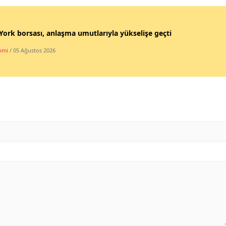
ork borsası, anlaşma umutlarıyla yükselişe geçti
omi
/ 05 Ağustos 2026