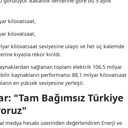
u görülüyor. Bakanlık verilerine göre bu 5 aylık
yar kilovatsaat,
yar kilovatsaat,
ilyar kilovatsaat seviyesine ulaştı ve her üç kalemde
rine kıyasla rekor kırıldı.
ynaklardan sağlanan toplam elektrik 106,5 milyar
ebilir kaynakların performansı 88,1 milyar kilovatsaat
arın en yüksek seviyesine yerleşti.
r: "Tam Bağımsız Türkiye
yoruz"
syal medya hesabı üzerinden değerlendiren Enerji ve