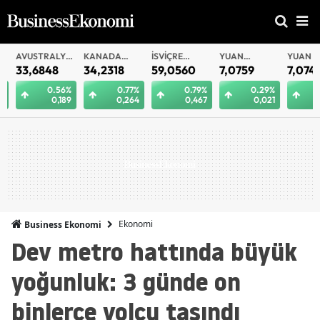
AVUSTRALYA
KANADA
İSVIÇRE
YUAN
YUAN
DOLARI
DOLARI
FRANKI
OFFSHORE
33,6848
34,2318
59,0560
7,0759
7,0749
0.56%
0.77%
0.79%
0.29%
0
0,189
0,264
0,467
0,021
0
Ekonomi
Business Ekonomi
Dev metro hattında büyük
yoğunluk: 3 günde on
binlerce yolcu taşındı