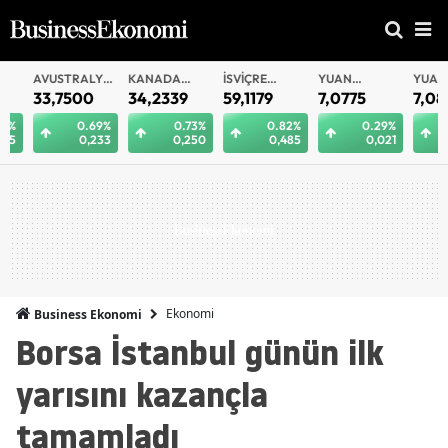
AVUSTRALYA
KANADA
İSVIÇRE
YUAN
YUAN
DOLARI
DOLARI
FRANKI
OFFSHORE
33,7500
34,2339
59,1179
7,0775
7,0812
0.69%
0.73%
0.82%
0.29%
0.
0,233
0,250
0,485
0,021
0
Ekonomi
Business Ekonomi
Borsa İstanbul günün ilk
yarısını kazançla
tamamladı