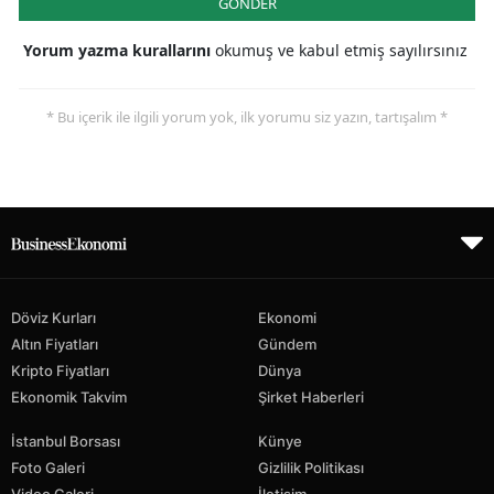
GÖNDER
Yorum yazma kurallarını
okumuş ve kabul etmiş sayılırsınız
* Bu içerik ile ilgili yorum yok, ilk yorumu siz yazın, tartışalım *
Döviz Kurları
Ekonomi
Altın Fiyatları
Gündem
Kripto Fiyatları
Dünya
Ekonomik Takvim
Şirket Haberleri
İstanbul Borsası
Künye
Foto Galeri
Gizlilik Politikası