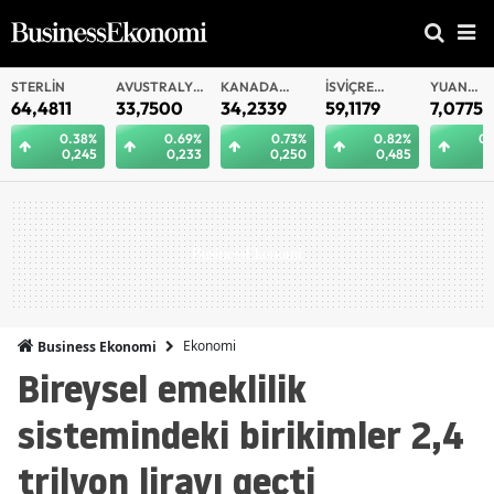
AVUSTRALYA
KANADA
İSVIÇRE
YUAN
YUAN
DOLARI
DOLARI
FRANKI
OFFSHORE
33,7500
34,2339
59,1179
7,0775
7,0812
0.69%
0.73%
0.82%
0.29%
0
0,233
0,250
0,485
0,021
0
Ekonomi
Business Ekonomi
Bireysel emeklilik
sistemindeki birikimler 2,4
trilyon lirayı geçti