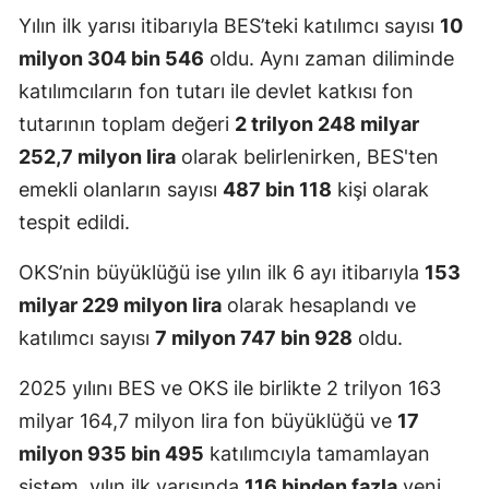
Yılın ilk yarısı itibarıyla BES’teki katılımcı sayısı
10
milyon 304 bin 546
oldu. Aynı zaman diliminde
katılımcıların fon tutarı ile devlet katkısı fon
tutarının toplam değeri
2 trilyon 248 milyar
252,7 milyon lira
olarak belirlenirken, BES'ten
emekli olanların sayısı
487 bin 118
kişi olarak
tespit edildi.
OKS’nin büyüklüğü ise yılın ilk 6 ayı itibarıyla
153
milyar 229 milyon lira
olarak hesaplandı ve
katılımcı sayısı
7 milyon 747 bin 928
oldu.
2025 yılını BES ve OKS ile birlikte 2 trilyon 163
milyar 164,7 milyon lira fon büyüklüğü ve
17
milyon 935 bin 495
katılımcıyla tamamlayan
sistem, yılın ilk yarısında
116 binden fazla
yeni