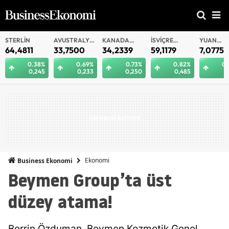
AVUSTRALYA
KANADA
İSVIÇRE
YUAN
YUAN
DOLARI
DOLARI
FRANKI
OFFSHORE
33,7500
34,2339
59,1179
7,0775
7,081
8%
0.69%
0.73%
0.82%
0.29%
45
0,233
0,250
0,485
0,021
Ekonomi
Business Ekonomi
Beymen Group’ta üst
düzey atama!
Berrin Özduman, Beymen Kozmetik Genel