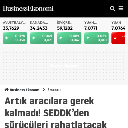
AVUSTRALYA
KANADA
İSVIÇRE
YUAN
YUAN
DOLARI
DOLARI
FRANKI
OFFSHORE
33,7629
34,2433
59,1282
7,0771
7,0764
0.09%
0.06%
0.08%
0.02%
-0.
0,030
0,021
0,047
0,001
0
Ekonomi
Business Ekonomi
Artık aracılara gerek
kalmadı! SEDDK’den
sürücüleri rahatlatacak