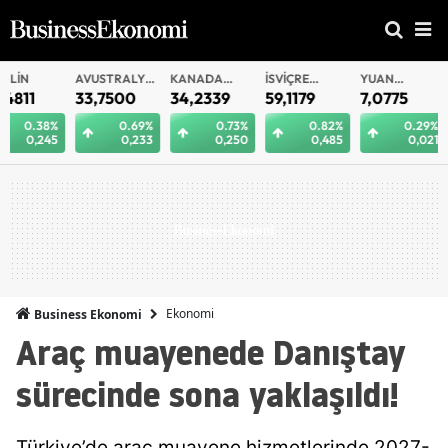
AVUSTRALYA
KANADA
İSVIÇRE
YUAN
YUAN
DOLARI
DOLARI
FRANKI
OFFSHORE
33,7500
34,2339
59,1179
7,0775
7,0812
0.69%
0.73%
0.82%
0.29%
0.
0,233
0,250
0,485
0,021
0
Ekonomi
Business Ekonomi
Araç muayenede Danıştay
sürecinde sona yaklaşıldı!
Türkiye’de araç muayene hizmetlerinde 2027-