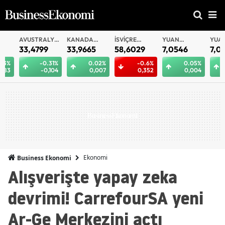
AVUSTRALYA
KANADA
İSVIÇRE
YUAN
YUAN
DOLARI
DOLARI
FRANKI
OFFSHORE
33,4799
33,9665
58,6029
7,0546
7,0538
-0.31%
0.02%
-0.6%
0.05%
0.
-0,104
0,007
0,352
0,004
0,
Ekonomi
Business Ekonomi
Alışverişte yapay zeka
devrimi! CarrefourSA yeni
Ar-Ge Merkezini açtı