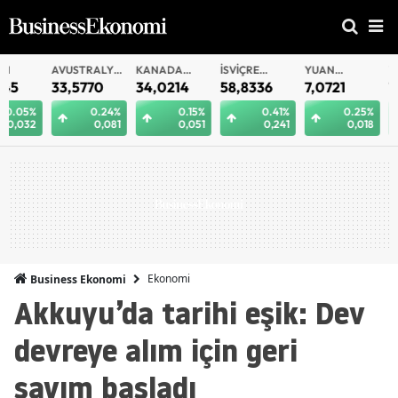
AVUSTRALYA
KANADA
İSVIÇRE
YUAN
YUAN
DOLARI
DOLARI
FRANKI
OFFSHORE
33,5770
34,0214
58,8336
7,0721
7,0712
0.24%
0.15%
0.41%
0.25%
0.
0,081
0,051
0,241
0,018
0
Ekonomi
Business Ekonomi
Akkuyu’da tarihi eşik: Dev
devreye alım için geri
sayım başladı