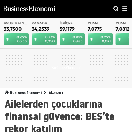
AVUSTRALYA
KANADA
İSVIÇRE
YUAN
YUAN
DOLARI
DOLARI
FRANKI
OFFSHORE
33,7500
34,2339
59,1179
7,0775
7,0812
0.69%
0.73%
0.82%
0.29%
0.
0,233
0,250
0,485
0,021
0
Ekonomi
Business Ekonomi
Ailelerden çocuklarına
finansal güvence: BES’te
rekor katılım