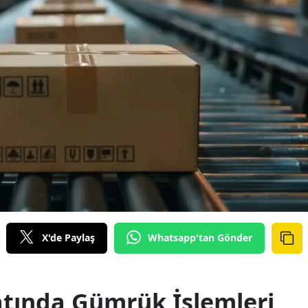
X'de Paylaş
Whatsapp'tan Gönder
catında Gümrük İşlemleri