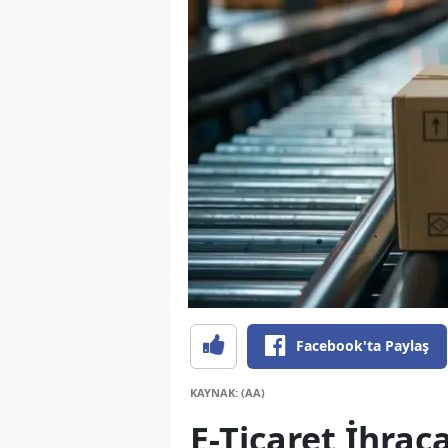
Facebook'ta Paylaş
KAYNAK: (AA)
E-Ticaret İhra