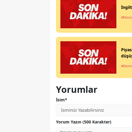
İngi
#Ekon
Piyas
düşü
#Ekon
Yorumlar
İsim*
Yorum Yazın (500 Karakter)