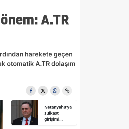
 dönem: A.TR
n ardından harekete geçen
acak otomatik A.TR dolaşım
Netanyahu’ya
suikast
girişimi
iddiası! İsrail