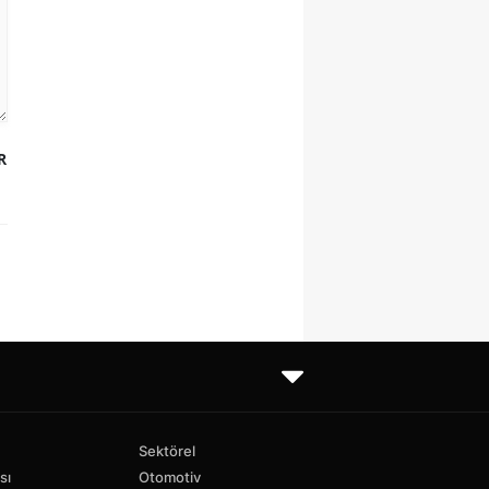
R
Sektörel
sı
Otomotiv