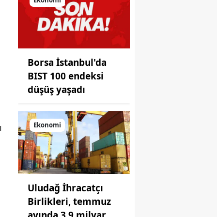
önüne
koyduğu
ayna!
Borsa İstanbul'da
BIST 100 endeksi
düşüş yaşadı
Ekonomi
ı
Uludağ İhracatçı
Birlikleri, temmuz
ayında 3,9 milyar