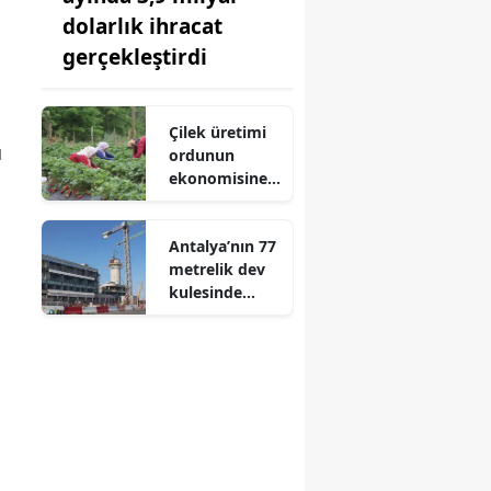
dolarlık ihracat
gerçekleştirdi
Çilek üretimi
u
ordunun
ekonomisine
değer katıyor
Antalya’nın 77
metrelik dev
kulesinde
çalışmalar
hızlandı