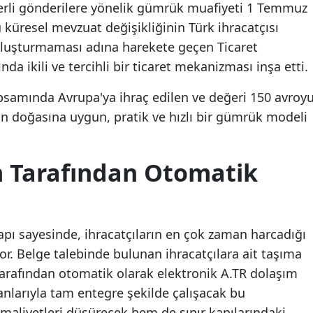
erli gönderilere yönelik gümrük muafiyeti 1 Temmuz
 küresel mevzuat değişikliğinin Türk ihracatçısı
oluşturmaması adına harekete geçen Ticaret
ında ikili ve tercihli bir ticaret mekanizması inşa etti.
psamında Avrupa'ya ihraç edilen ve değeri 150 avroy
in doğasına uygun, pratik ve hızlı bir gümrük modeli
m Tarafından Otomatik
yapı sayesinde, ihracatçıların en çok zaman harcadığı
r. Belge talebinde bulunan ihracatçılara ait taşıma
tarafından otomatik olarak elektronik A.TR dolaşım
lanlarıyla tam entegre şekilde çalışacak bu
liyetleri düşürecek hem de sınır kapılarındaki