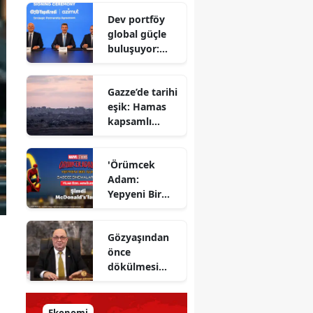
Savunma
Dev portföy
Bakanı
global güçle
gizlenen
buluşuyor:
detayları
Yapı Kredi ve
açıkladı
Azimut el
Gazze’de tarihi
sıkıştı
eşik: Hamas
kapsamlı
ateşkes
anlaşmasını
'Örümcek
onayladı
Adam:
Yepyeni Bir
Gün' efsane
kahraman
Gözyaşından
şimdi
önce
McDonald’s
dökülmesi
Türkiye’de
gereken ter:
Tarihin
milletlerin
Ekonomi