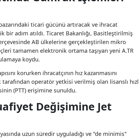
 pazarındaki ticari gücünü artıracak ve ihracat
tik bir adım atıldı. Ticaret Bakanlığı, Basitleştirilmiş
çevesinde AB ülkelerine gerçekleştirilen mikro
eçleri tamamen elektronik ortama taşıyan yeni A.TR
gulamaya koydu.
apısını korurken ihracatçının hız kazanmasını
arafından operatör yetkisi verilmiş olan lisanslı hızl
esinin (PTT) erişimine sunuldu.
afiyet Değişimine Jet
ünyasında uzun süredir uyguladığı ve "de minimis"