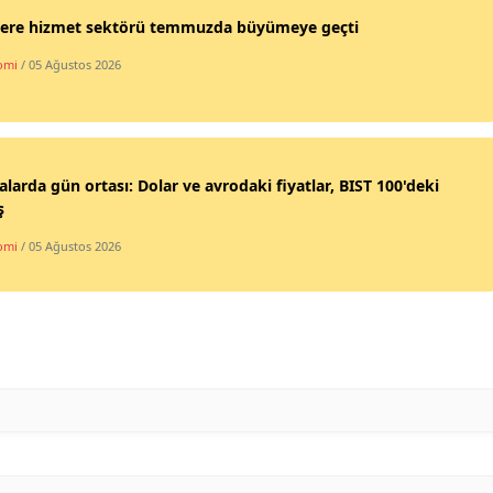
ltere hizmet sektörü temmuzda büyümeye geçti
omi
/ 05 Ağustos 2026
alarda gün ortası: Dolar ve avrodaki fiyatlar, BIST 100'deki
ş
omi
/ 05 Ağustos 2026