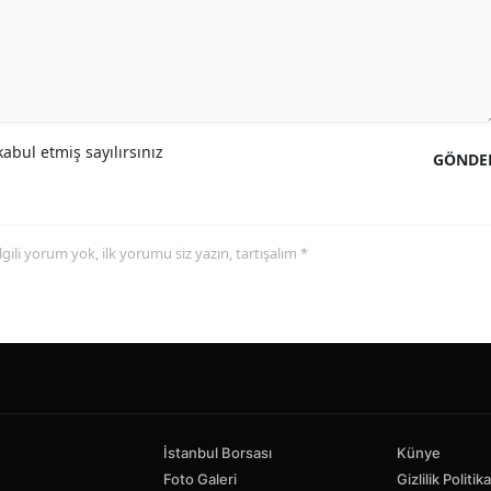
abul etmiş sayılırsınız
GÖNDE
 ilgili yorum yok, ilk yorumu siz yazın, tartışalım *
İstanbul Borsası
Künye
Foto Galeri
Gizlilik Politika