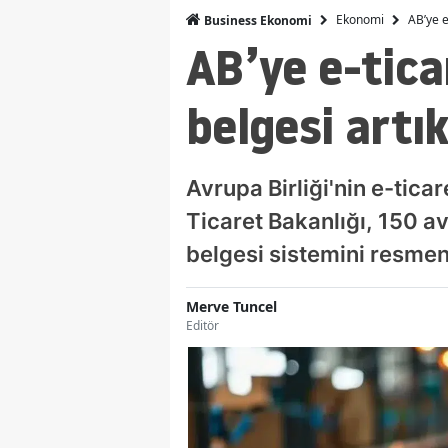
Ekonomi
AB’ye e
Business Ekonomi
AB’ye e-tica
belgesi artı
Avrupa Birliği'nin e-tica
Ticaret Bakanlığı, 150 av
belgesi sistemini resmen 
Merve Tuncel
Editör