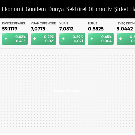
Ekonomi
Gündem
Dünya
Sektörel
Otomotiv
Şirket H
YUAN OFFSHORE
YUAN
RUBLE
İSVEÇ KRONU
BAE DIRHEM
7,0775
7,0812
0,5825
5,0442
12,9992
0.29%
0.29%
0.65%
0.62%
0.
0,021
0,021
0,004
0,031
0,