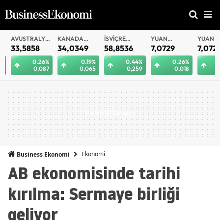
AVUSTRALYA
KANADA
İSVIÇRE
YUAN
YUAN
DOLARI
DOLARI
FRANKI
OFFSHORE
33,5858
34,0349
58,8536
7,0729
7,0721
0.26%
0.19%
0.44%
0.26%
0.
0,087
0,065
0,259
0,018
0
Ekonomi
Business Ekonomi
AB ekonomisinde tarihi
kırılma: Sermaye birliği
geliyor