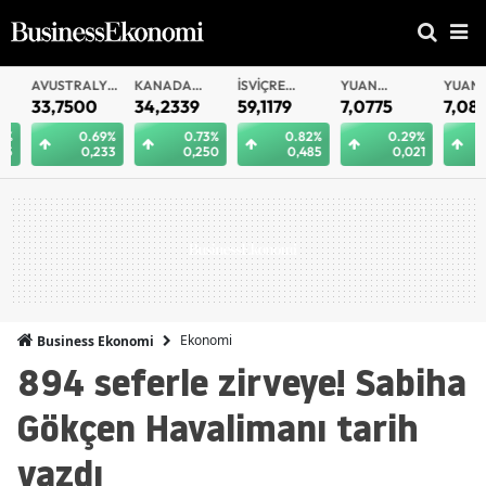
AVUSTRALYA
KANADA
İSVIÇRE
YUAN
YUAN
DOLARI
DOLARI
FRANKI
OFFSHORE
33,7500
34,2339
59,1179
7,0775
7,0812
0.69%
0.73%
0.82%
0.29%
0.
0,233
0,250
0,485
0,021
0
Ekonomi
Business Ekonomi
894 seferle zirveye! Sabiha
Gökçen Havalimanı tarih
yazdı