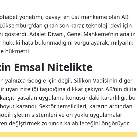
lphabet yönetimi, davayı en üst mahkeme olan AB
 Lüksemburg'dan çıkan son karar, teknoloji devi için
ni gösterdi. Adalet Divanı, Genel Mahkeme'nin analiz
r hukuki hata bulunmadığını vurgulayarak, milyarlık
ne hükmetti.
çin Emsal Nitelikte
 yalnızca Google için değil, Silikon Vadisi’nin diğer
ir uyarı niteliği taşıdığına dikkat çekiyor. AB'nin dijita
 karşıtı yasaları uygulama konusundaki kararlılığı, bu
ir boyut kazandı. Sektör temsilcileri, kararın ardından
mobil işletim sistemleri ve ön yüklü uygulamalar
kten değiştirmek zorunda kalabileceğini öngörüyor.