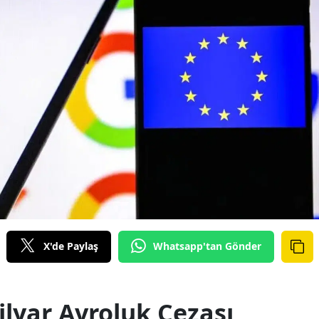
X'de Paylaş
Whatsapp'tan Gönder
ilyar Avroluk Cezası