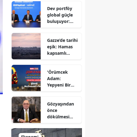
Savunma
Dev portföy
Bakanı
global güçle
gizlenen
buluşuyor:
detayları
Yapı Kredi ve
açıkladı
Azimut el
Gazze’de tarihi
sıkıştı
eşik: Hamas
kapsamlı
ateşkes
anlaşmasını
'Örümcek
onayladı
Adam:
Yepyeni Bir
Gün' efsane
kahraman
Gözyaşından
şimdi
önce
McDonald’s
dökülmesi
Türkiye’de
gereken ter:
Tarihin
milletlerin
Ekonomi