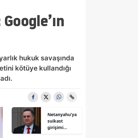
: Google’ın
ilyarlık hukuk savaşında
tini kötüye kullandığı
adı.
Netanyahu’ya
suikast
girişimi
iddiası! İsrail