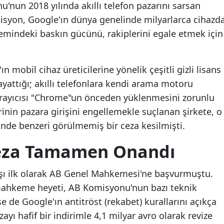
nun 2018 yılında akıllı telefon pazarını sarsan
isyon, Google'ın dünya genelinde milyarlarca cihazd
temindeki baskın gücünü, rakiplerini egale etmek için
 mobil cihaz üreticilerine yönelik çeşitli gizli lisans
ayattığı; akıllı telefonlara kendi arama motoru
arayıcısı "Chrome"un önceden yüklenmesini zorunlu
erinin pazara girişini engellemekle suçlanan şirkete, o
nde benzeri görülmemiş bir ceza kesilmişti.
Ceza Tamamen Onandı
arşı ilk olarak AB Genel Mahkemesi'ne başvurmuştu.
mahkeme heyeti, AB Komisyonu'nun bazı teknik
e de Google'ın antitröst (rekabet) kurallarını açıkça
ayı hafif bir indirimle 4,1 milyar avro olarak revize