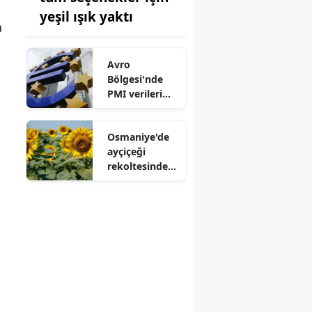
yeşil ışık yaktı
a
Avro
Bölgesi'nde
PMI verileri
yükselişini
sürdürüyor
Osmaniye'de
ayçiçeği
rekoltesinde
büyük artış:
44 bin ton
hedefleniyor