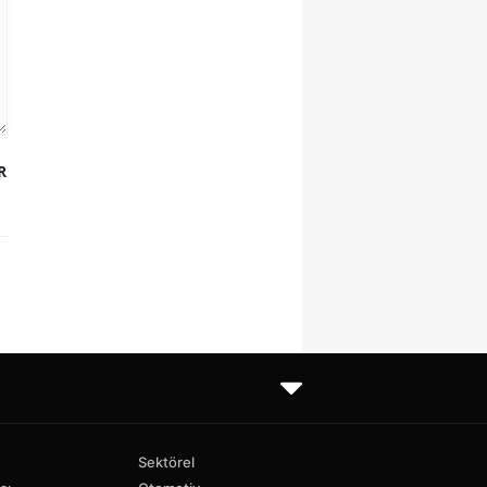
R
Sektörel