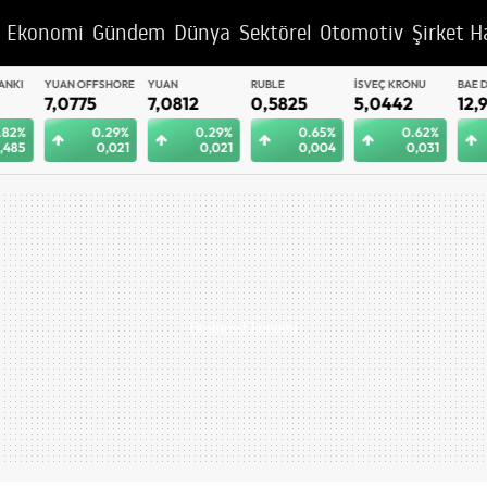
Ekonomi
Gündem
Dünya
Sektörel
Otomotiv
Şirket H
YUAN OFFSHORE
YUAN
RUBLE
İSVEÇ KRONU
BAE DIRHEM
7,0775
7,0812
0,5825
5,0442
12,9992
0.29%
0.29%
0.65%
0.62%
0.
0,021
0,021
0,004
0,031
0,