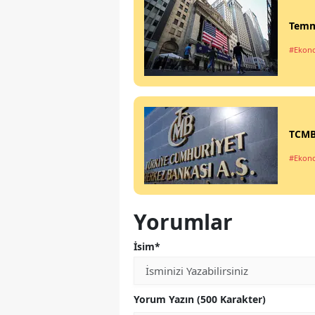
Temmu
#Ekon
TCMB'
#Ekon
Yorumlar
İsim*
Yorum Yazın (500 Karakter)