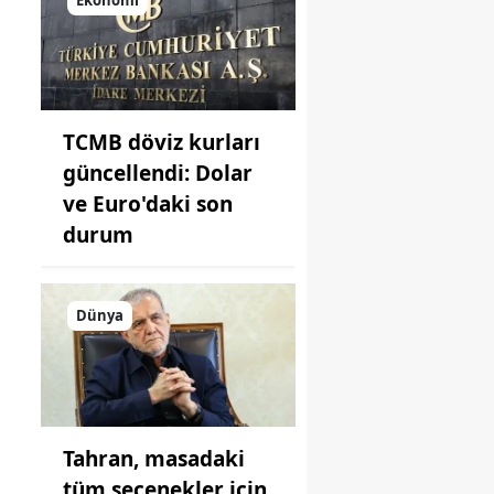
önüne
koyduğu
ayna!
TCMB döviz kurları
güncellendi: Dolar
ve Euro'daki son
durum
Dünya
Tahran, masadaki
tüm seçenekler için