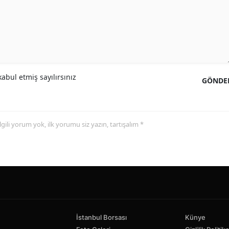
abul etmiş sayılırsınız
GÖNDE
 ilgili yorum yok, ilk yorumu siz yazın, tartışalım *
İstanbul Borsası
Künye