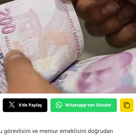
X'de Paylaş
Whatsapp'tan Gönder
u görevlisini ve memur emeklisini doğrudan