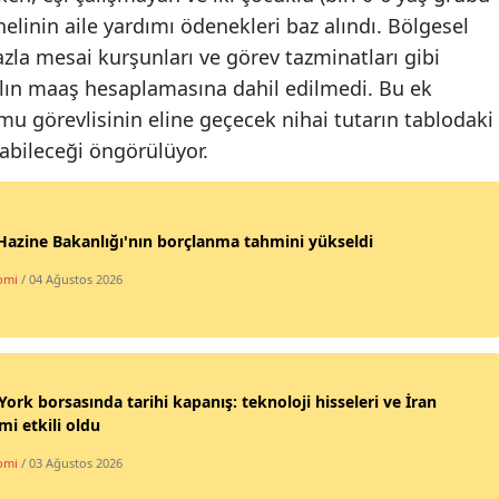
linin aile yardımı ödenekleri baz alındı. Bölgesel
azla mesai kurşunları ve görev tazminatları gibi
alın maaş hesaplamasına dahil edilmedi. Bu ek
mu görevlisinin eline geçecek nihai tutarın tablodaki
abileceği öngörülüyor.
azine Bakanlığı'nın borçlanma tahmini yükseldi
omi
/ 04 Ağustos 2026
ork borsasında tarihi kapanış: teknoloji hisseleri ve İran
imi etkili oldu
omi
/ 03 Ağustos 2026