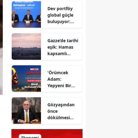
Savunma
Dev portföy
Bakanı
global güçle
gizlenen
buluşuyor:
detayları
Yapı Kredi ve
açıkladı
Azimut el
Gazze’de tarihi
sıkıştı
eşik: Hamas
kapsamlı
ateşkes
anlaşmasını
'Örümcek
onayladı
Adam:
Yepyeni Bir
Gün' efsane
kahraman
Gözyaşından
şimdi
önce
McDonald’s
dökülmesi
Türkiye’de
gereken ter:
Tarihin
milletlerin
Ekonomi