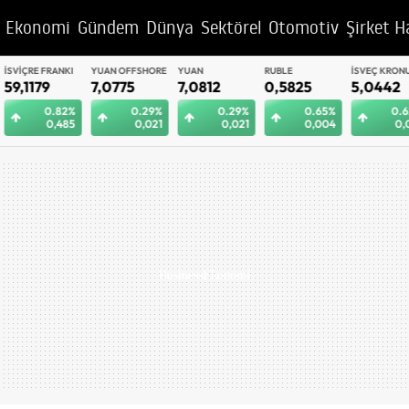
Ekonomi
Gündem
Dünya
Sektörel
Otomotiv
Şirket H
YUAN OFFSHORE
YUAN
RUBLE
İSVEÇ KRONU
BAE DIRHEM
7,0775
7,0812
0,5825
5,0442
12,9992
0.29%
0.29%
0.65%
0.62%
0.
0,021
0,021
0,004
0,031
0,