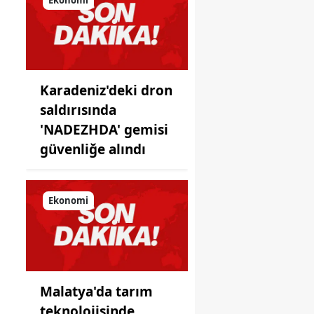
önüne
koyduğu
ayna!
Karadeniz'deki dron
saldırısında
'NADEZHDA' gemisi
güvenliğe alındı
Ekonomi
Malatya'da tarım
teknolojisinde