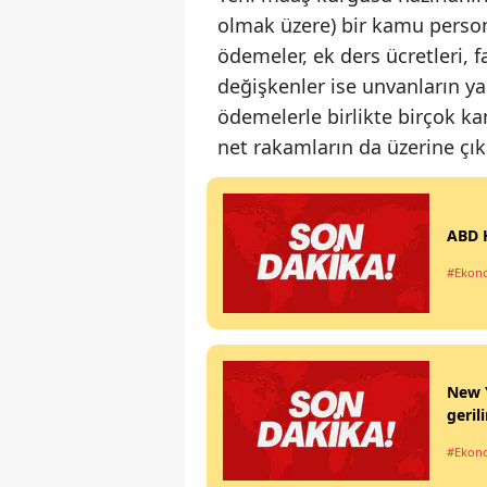
olmak üzere) bir kamu persone
ödemeler, ek ders ücretleri, f
değişkenler ise unvanların y
ödemelerle birlikte birçok ka
net rakamların da üzerine çık
ABD H
#Ekon
New Y
geril
#Ekon