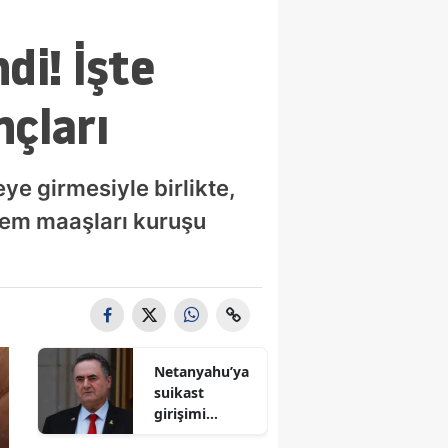
di! İşte
nçları
ye girmesiyle birlikte,
nem maaşları kuruşu
Netanyahu’ya
suikast
girişimi
iddiası! İsrail