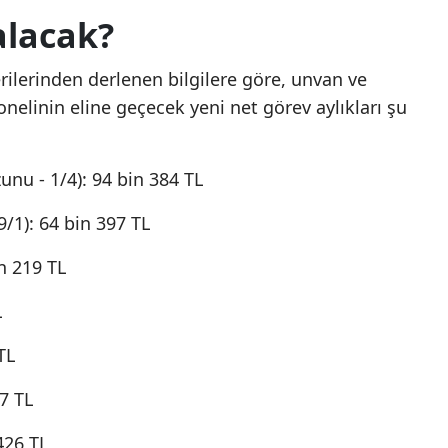
alacak?
rilerinden derlenen bilgilere göre, unvan ve
elinin eline geçecek yeni net görev aylıkları şu
nu - 1/4): 94 bin 384 TL
/1): 64 bin 397 TL
n 219 TL
L
TL
7 TL
426 TL