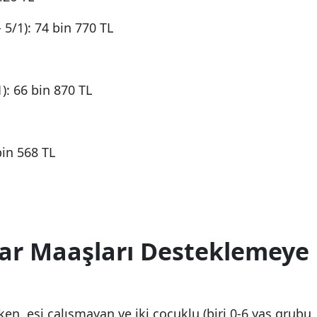
5/1): 74 bin 770 TL
): 66 bin 870 TL
bin 568 TL
lar Maaşları Desteklemeye
en, eşi çalışmayan ve iki çocuklu (biri 0-6 yaş grubu