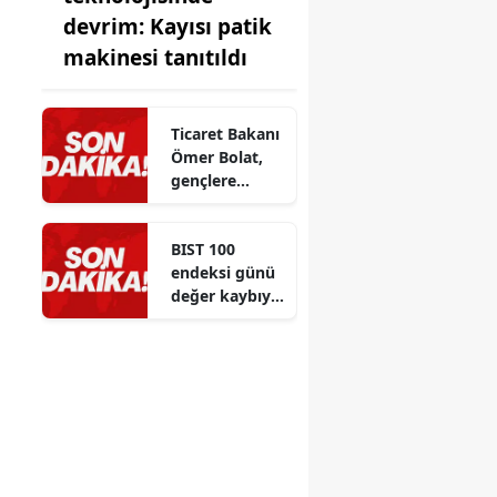
devrim: Kayısı patik
makinesi tanıtıldı
Ticaret Bakanı
Ömer Bolat,
gençlere
eğitim ve
kariyer
BIST 100
tercihlerinde
endeksi günü
önemli
değer kaybıyla
tavsiyeler
kapattı
verdi