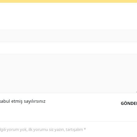
abul etmiş sayılırsınız
GÖNDE
 ilgili yorum yok, ilk yorumu siz yazın, tartışalım *