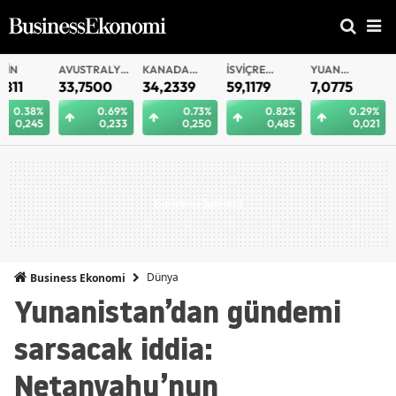
AVUSTRALYA
KANADA
İSVIÇRE
YUAN
YUAN
DOLARI
DOLARI
FRANKI
OFFSHORE
33,7500
34,2339
59,1179
7,0775
7,0812
0.69%
0.73%
0.82%
0.29%
0.
0,233
0,250
0,485
0,021
0
Dünya
Business Ekonomi
Yunanistan’dan gündemi
sarsacak iddia:
Netanyahu’nun