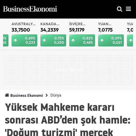
AVUSTRALYA
KANADA
İSVIÇRE
YUAN
YUAN
DOLARI
DOLARI
FRANKI
OFFSHORE
33,7500
34,2339
59,1179
7,0775
7,0812
0.69%
0.73%
0.82%
0.29%
0.
0,233
0,250
0,485
0,021
0
Dünya
Business Ekonomi
Yüksek Mahkeme kararı
sonrası ABD’den şok hamle:
'Doğum turizmi' mercek