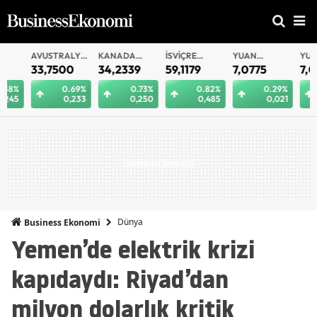
AVUSTRALYA
KANADA
İSVIÇRE
YUAN
YUAN
DOLARI
DOLARI
FRANKI
OFFSHORE
33,7500
34,2339
59,1179
7,0775
7,0812
0.69%
0.73%
0.82%
0.29%
0.
0,233
0,250
0,485
0,021
0
Dünya
Business Ekonomi
Yemen’de elektrik krizi
kapıdaydı: Riyad’dan
milyon dolarlık kritik