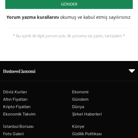
GÖNDER
Yorum yazma kurallarını
okumuş ve kabul etmiş sayılırsınız
* Bu içerik ile ilgili yorum yok, ilk yorumu siz yazın, tartışalım *
Döviz Kurları
Ekonomi
Altın Fiyatları
Gündem
Kripto Fiyatları
Dünya
Ekonomik Takvim
Şirket Haberleri
İstanbul Borsası
Künye
Foto Galeri
Gizlilik Politikası