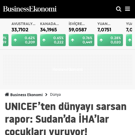
AVUSTRALYA
KANADA
İSVIÇRE
YUAN
YUAN
DOLARI
DOLARI
FRANKI
OFFSHORE
33,7102
34,1965
59,0587
7,0751
7,0749
0.62%
0.65%
0.76%
0.28%
0.
0,209
0,222
0,449
0,020
0
Dünya
Business Ekonomi
UNICEF’ten dünyayı sarsan
rapor: Sudan’da İHA’lar
çocukları vuruyor!