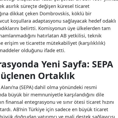
k asırlık süreçte değişen küresel ticaret
ığına dikkat çeken Dombrovskis, köklü bir
cut koşullara adaptasyonu sağlayacak hedef odaklı
dıklarını belirtti. Komisyonun üye ülkelerden tam
amlanmadığını hatırlatan AB yetkilisi, teknik
erişim ve ticarette mütekabiliyet (karşılıklılık)
 maddeler olduğunu ifade etti.
rasyonda Yeni Sayfa: SEPA
üçlenen Ortaklık
Alanı’na (SEPA) dahil olma yönündeki resmi
da büyük bir memnuniyetle karşılandığını dile
 finansal entegrasyonu ve sınır ötesi ticaret hızını
tardı. AB’nin Türkiye için sadece en büyük ticaret
büyük doğrudan yatırımcı ve mali destek sağlayıcısı