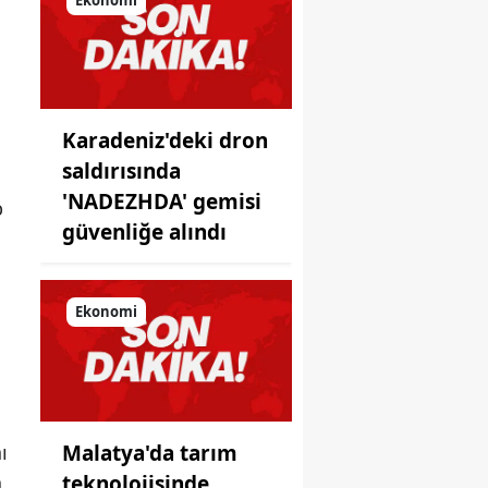
önüne
koyduğu
ayna!
Karadeniz'deki dron
saldırısında
'NADEZHDA' gemisi
p
güvenliğe alındı
Ekonomi
ı
Malatya'da tarım
a
teknolojisinde