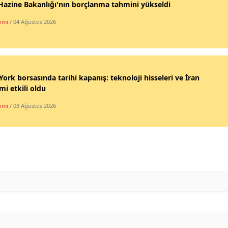
azine Bakanlığı'nın borçlanma tahmini yükseldi
omi
/ 04 Ağustos 2026
ork borsasında tarihi kapanış: teknoloji hisseleri ve İran
imi etkili oldu
omi
/ 03 Ağustos 2026