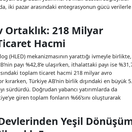
ıda, iki pazar arasındaki entegrasyonun gücü verilerle
 Ortaklık: 218 Milyar
Ticaret Hacmi
og (HLED) mekanizmasının yarattığı ivmeyle birlikte,
B’nin payı %42,8’e ulaşırken, ithalattaki payı ise %31,
rasındaki toplam ticaret hacmi 218 milyar avro
or kırarken, Türkiye AB’nin birlik dışındaki en büyük 5
ayı sürdürdü. Doğrudan yabancı yatırımlarda da
ye’ye giren toplam fonların %66’sını oluşturarak
Devlerinden Yeşil Dönüşü