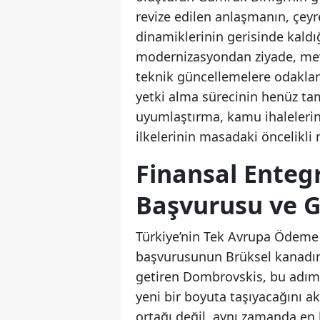
revize edilen anlaşmanın, çeyre
dinamiklerinin gerisinde kald
modernizasyondan ziyade, mev
teknik güncellemelere odaklan
yetki alma sürecinin henüz tam
uyumlaştırma, kamu ihalelerine 
ilkelerinin masadaki öncelikli
Finansal Enteg
Başvurusu ve G
Türkiye’nin Tek Avrupa Ödeme 
başvurusunun Brüksel kanadın
getiren Dombrovskis, bu adımın
yeni bir boyuta taşıyacağını ak
ortağı değil, aynı zamanda en 