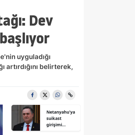
tağı: Dev
başlıyor
'nin uyguladığı
 artırdığını belirterek,
Netanyahu’ya
suikast
girişimi
iddiası! İsrail