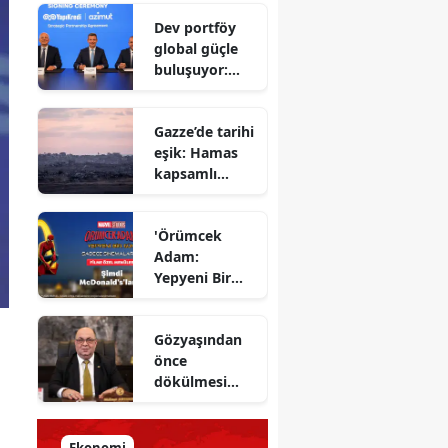
Savunma
Dev portföy
Bakanı
global güçle
gizlenen
buluşuyor:
detayları
Yapı Kredi ve
açıkladı
Azimut el
Gazze’de tarihi
sıkıştı
eşik: Hamas
kapsamlı
ateşkes
anlaşmasını
'Örümcek
onayladı
Adam:
Yepyeni Bir
Gün' efsane
kahraman
Gözyaşından
şimdi
önce
McDonald’s
dökülmesi
Türkiye’de
gereken ter:
Tarihin
milletlerin
Ekonomi