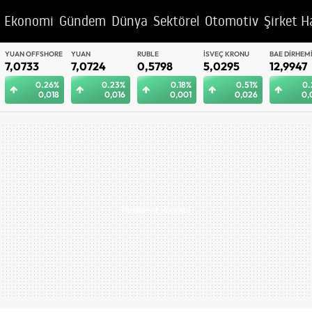
Ekonomi
Gündem
Dünya
Sektörel
Otomotiv
Şirket H
YUAN OFFSHORE
YUAN
RUBLE
İSVEÇ KRONU
BAE DIRHEM
7,0733
7,0724
0,5798
5,0295
12,9947
0.26%
0.23%
0.18%
0.51%
0.
0,018
0,016
0,001
0,026
0,