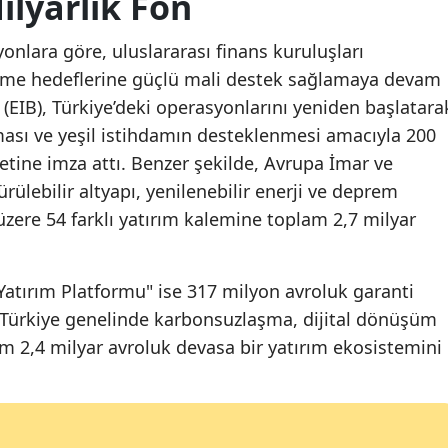
ilyarlık Fon
onlara göre, uluslararası finans kuruluşları
yüme hedeflerine güçlü mali destek sağlamaya devam
 (EIB), Türkiye’deki operasyonlarını yeniden başlatara
ması ve yeşil istihdamın desteklenmesi amacıyla 200
tine imza attı. Benzer şekilde, Avrupa İmar ve
ülebilir altyapı, yenilenebilir enerji ve deprem
üzere 54 farklı yatırım kalemine toplam 2,7 milyar
 Yatırım Platformu" ise 317 milyon avroluk garanti
 Türkiye genelinde karbonsuzlaşma, dijital dönüşüm
m 2,4 milyar avroluk devasa bir yatırım ekosistemini