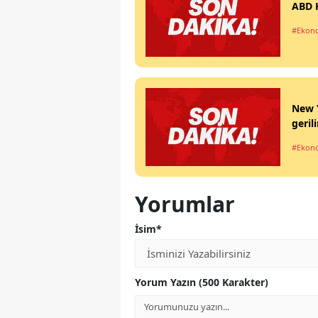
ABD H
#Ekon
New Y
geril
#Ekon
Yorumlar
İsim*
Yorum Yazın (500 Karakter)