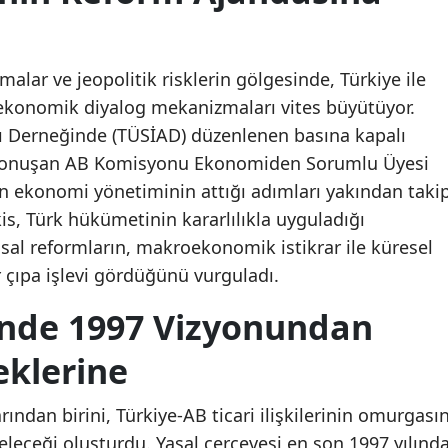
lar ve jeopolitik risklerin gölgesinde, Türkiye ile
i ekonomik diyalog mekanizmaları vites büyütüyor.
arı Derneğinde (TÜSİAD) düzenlenen basına kapalı
 konuşan AB Komisyonu Ekonomiden Sorumlu Üyesi
n ekonomi yönetiminin attığı adımları yakından taki
kis, Türk hükümetinin kararlılıkla uyguladığı
sal reformların, makroekonomik istikrar ile küresel
ir çıpa işlevi gördüğünü vurguladı.
’nde 1997 Vizyonundan
klerine
ından birini, Türkiye-AB ticari ilişkilerinin omurgasın
eleceği oluşturdu. Yasal çerçevesi en son 1997 yılınd