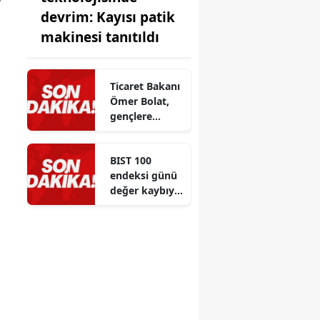
devrim: Kayısı patik
makinesi tanıtıldı
Ticaret Bakanı
Ömer Bolat,
gençlere
eğitim ve
kariyer
BIST 100
tercihlerinde
endeksi günü
önemli
değer kaybıyla
tavsiyeler
kapattı
verdi