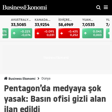
AVUSTRALYA
KANADA
İSVIÇRE
YUAN
YUAN
DOLARI
DOLARI
FRANKI
OFFSHORE
33,5085
33,9254
58,6969
7,0535
7,0532
-0.22%
-0.09%
-0.43%
0.04%
0.
-0,074
0,031
0,252
0,003
0,
Dünya
Business Ekonomi
Pentagon’da medyaya şok
yasak: Basın ofisi gizli alan
ilan edildi