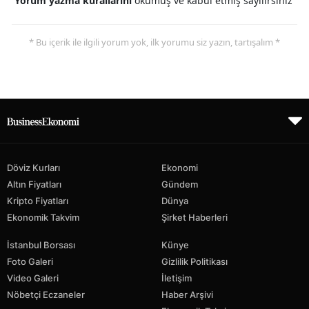
Yorum yazma kurallarını
okumuş ve kabul etmiş sayılırsınız
* Bu içerik ile ilgili yorum yok, ilk yorumu siz yazın, tartışalım *
Döviz Kurları
Ekonomi
Altın Fiyatları
Gündem
Kripto Fiyatları
Dünya
Ekonomik Takvim
Şirket Haberleri
İstanbul Borsası
Künye
Foto Galeri
Gizlilik Politikası
Video Galeri
İletişim
Nöbetçi Eczaneler
Haber Arşivi