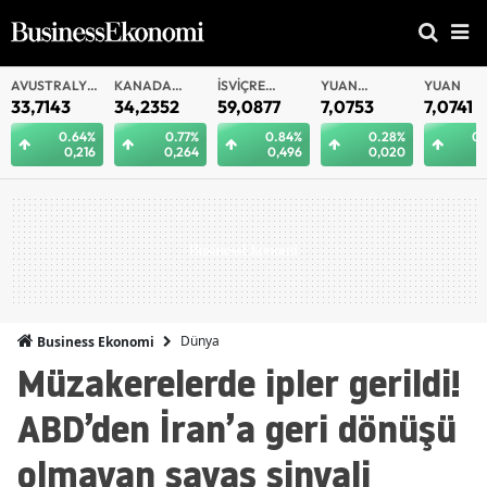
AVUSTRALYA
KANADA
İSVIÇRE
YUAN
YUAN
DOLARI
DOLARI
FRANKI
OFFSHORE
33,7143
34,2352
59,0877
7,0753
7,0741
0.64%
0.77%
0.84%
0.28%
0.
0,216
0,264
0,496
0,020
0
Dünya
Business Ekonomi
Müzakerelerde ipler gerildi!
ABD’den İran’a geri dönüşü
olmayan savaş sinyali