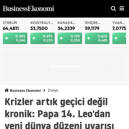
AVUSTRALYA
KANADA
İSVIÇRE
YUAN
YU
DOLARI
DOLARI
FRANKI
OFFSHORE
1
33,7500
34,2339
59,1179
7,0775
7,0
.38%
0.69%
0.73%
0.82%
0.29%
0,245
0,233
0,250
0,485
0,021
Dünya
Business Ekonomi
Krizler artık geçici değil
kronik: Papa 14. Leo'dan
yeni dünya düzeni uyarısı