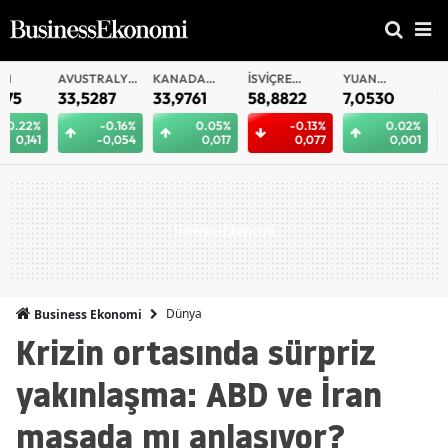
AVUSTRALYA
KANADA
İSVIÇRE
YUAN
YUAN
DOLARI
DOLARI
FRANKI
OFFSHORE
33,5287
33,9761
58,8822
7,0530
7,0523
-0.16%
0.05%
-0.13%
0.02%
0.
-0,054
0,017
0,077
0,001
0
Dünya
Business Ekonomi
Krizin ortasında sürpriz
yakınlaşma: ABD ve İran
masada mı anlaşıyor?