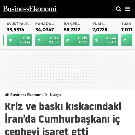
AVUSTRALYA
KANADA
İSVIÇRE
YUAN
YUAN
DOLARI
DOLARI
FRANKI
OFFSHORE
33,5376
34,0347
58,7312
7,0728
7,0717
0.1%
0.17%
0.21%
0.24%
0.
0,034
0,058
0,123
0,017
0
Dünya
Business Ekonomi
Kriz ve baskı kıskacındaki
İran’da Cumhurbaşkanı iç
cepheyi işaret etti