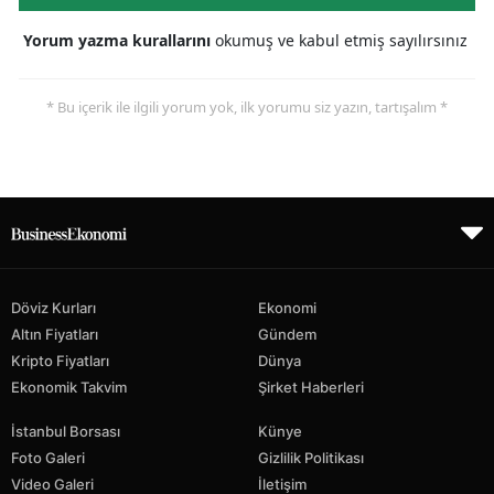
Yorum yazma kurallarını
okumuş ve kabul etmiş sayılırsınız
* Bu içerik ile ilgili yorum yok, ilk yorumu siz yazın, tartışalım *
Döviz Kurları
Ekonomi
Altın Fiyatları
Gündem
Kripto Fiyatları
Dünya
Ekonomik Takvim
Şirket Haberleri
İstanbul Borsası
Künye
Foto Galeri
Gizlilik Politikası
Video Galeri
İletişim