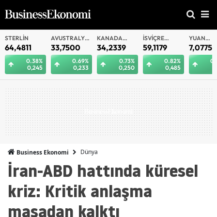
AVUSTRALYA
KANADA
İSVIÇRE
YUAN
YUAN
DOLARI
DOLARI
FRANKI
OFFSHORE
33,7500
34,2339
59,1179
7,0775
7,0812
0.69%
0.73%
0.82%
0.29%
0
0,233
0,250
0,485
0,021
0
Dünya
Business Ekonomi
İran-ABD hattında küresel
kriz: Kritik anlaşma
masadan kalktı