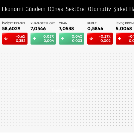
Ekonomi
Gündem
Dünya
Sektörel
Otomotiv
Şirket H
YUAN OFFSHORE
YUAN
RUBLE
İSVEÇ KRONU
BAE DIRHEM
7,0546
7,0538
0,5846
5,0068
12,9598
0.05%
0.04%
-0.27%
-0.18%
0.
0,004
0,003
0,002
0,009
0,