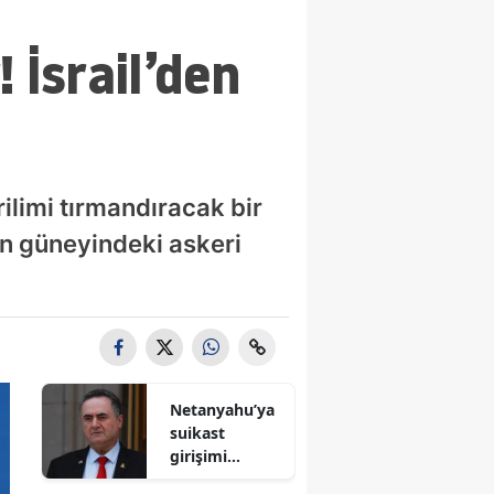
 İsrail’den
limi tırmandıracak bir
in güneyindeki askeri
Netanyahu’ya
suikast
girişimi
iddiası! İsrail