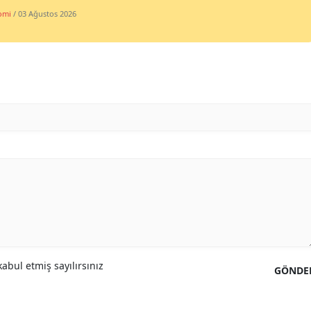
omi
/ 03 Ağustos 2026
abul etmiş sayılırsınız
GÖNDE