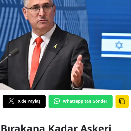
X'de Paylaş
Whatsapp'tan Gönder
h Bırakana Kadar Askeri