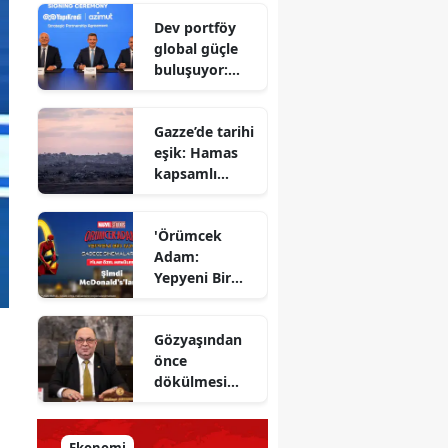
Savunma
Dev portföy
Bakanı
global güçle
gizlenen
buluşuyor:
detayları
Yapı Kredi ve
açıkladı
Azimut el
Gazze’de tarihi
sıkıştı
eşik: Hamas
kapsamlı
ateşkes
anlaşmasını
'Örümcek
onayladı
Adam:
Yepyeni Bir
Gün' efsane
kahraman
Gözyaşından
şimdi
önce
McDonald’s
dökülmesi
Türkiye’de
gereken ter:
Tarihin
milletlerin
Ekonomi