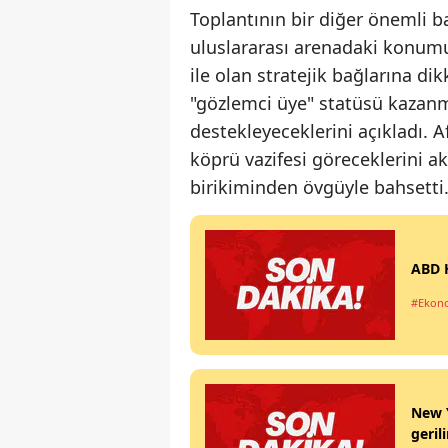
Toplantının bir diğer önemli başl
uluslararası arenadaki konumu
ile olan stratejik bağlarına dik
"gözlemci üye" statüsü kazanm
destekleyeceklerini açıkladı. A
köprü vazifesi göreceklerini ak
birikiminden övgüyle bahsetti
ABD H
#Ekon
New Y
geril