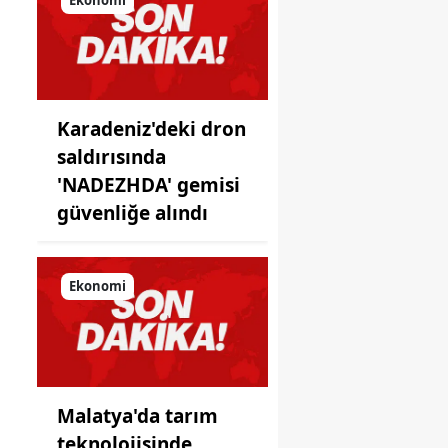
önüne
koyduğu
ayna!
Karadeniz'deki dron
saldırısında
'NADEZHDA' gemisi
güvenliğe alındı
Ekonomi
Malatya'da tarım
teknolojisinde