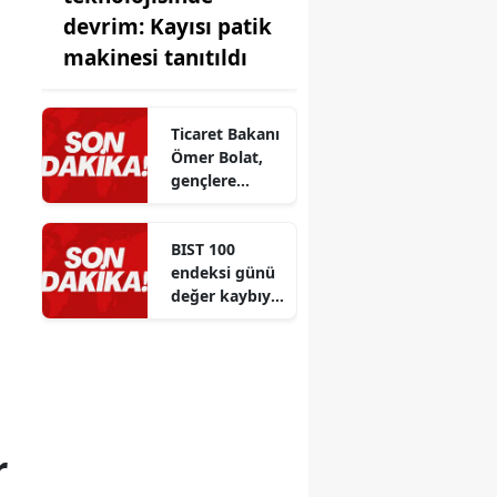
devrim: Kayısı patik
makinesi tanıtıldı
Ticaret Bakanı
Ömer Bolat,
gençlere
eğitim ve
kariyer
BIST 100
tercihlerinde
endeksi günü
önemli
değer kaybıyla
tavsiyeler
kapattı
verdi
r