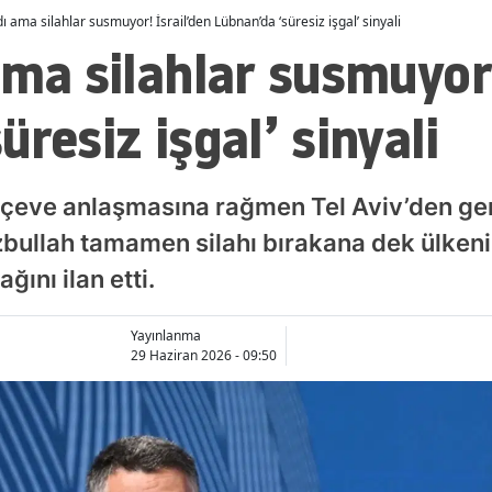
dı ama silahlar susmuyor! İsrail’den Lübnan’da ‘süresiz işgal’ sinyali
ama silahlar susmuyor!
resiz işgal’ sinyali
çeve anlaşmasına rağmen Tel Aviv’den geri
Hizbullah tamamen silahı bırakana dek ülken
ını ilan etti.
Yayınlanma
29 Haziran 2026 - 09:50