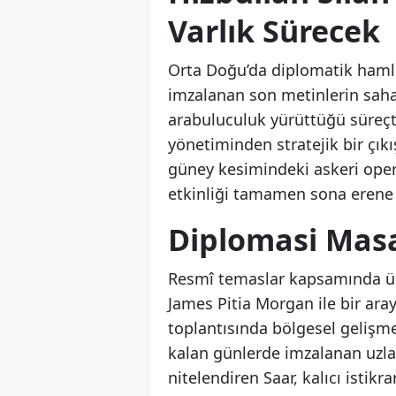
Varlık Sürecek
Orta Doğu’da diplomatik hamlel
imzalanan son metinlerin saha
arabuluculuk yürüttüğü süreçt
yönetiminden stratejik bir çıkı
güney kesimindeki askeri opera
etkinliği tamamen sona erene
Diplomasi Masa
Resmî temaslar kapsamında ülk
James Pitia Morgan ile bir ara
toplantısında bölgesel gelişme
kalan günlerde imzalanan uzlaş
nitelendiren Saar, kalıcı istik