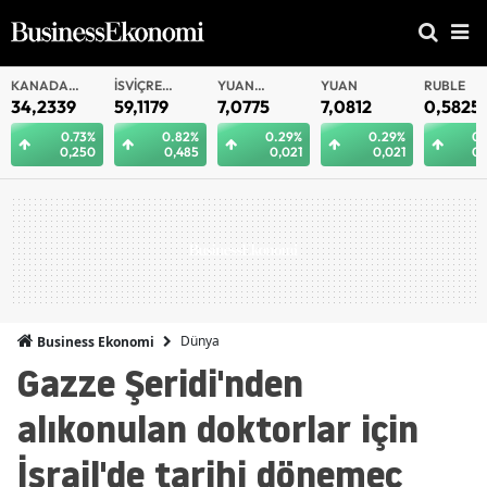
KANADA
İSVIÇRE
YUAN
YUAN
RUBLE
DOLARI
FRANKI
OFFSHORE
34,2339
59,1179
7,0775
7,0812
0,5825
0.73%
0.82%
0.29%
0.29%
0.
0,250
0,485
0,021
0,021
0,
Dünya
Business Ekonomi
Gazze Şeridi'nden
alıkonulan doktorlar için
İsrail'de tarihi dönemeç