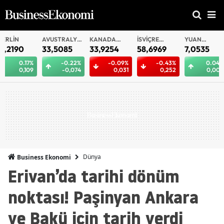
AVUSTRALYA
KANADA
İSVIÇRE
YUAN
YUAN
DOLARI
DOLARI
FRANKI
OFFSHORE
33,5085
33,9254
58,6969
7,0535
7,0532
-0.22%
-0.09%
-0.43%
0.04%
0.
-0,074
0,031
0,252
0,003
0,
Dünya
Business Ekonomi
Erivan’da tarihi dönüm
noktası! Paşinyan Ankara
ve Bakü için tarih verdi