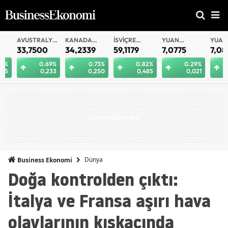
AVUSTRALYA
KANADA
İSVIÇRE
YUAN
YUAN
DOLARI
DOLARI
FRANKI
OFFSHORE
33,7500
34,2339
59,1179
7,0775
7,0812
0.69%
0.73%
0.82%
0.29%
0.
0,233
0,250
0,485
0,021
0
Dünya
Business Ekonomi
Doğa kontrolden çıktı:
İtalya ve Fransa aşırı hava
olaylarının kıskacında