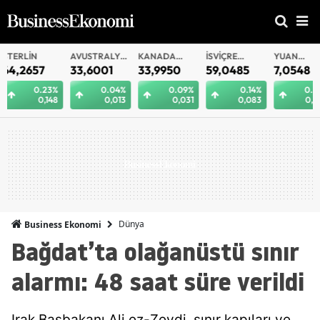
AVUSTRALYA
KANADA
İSVIÇRE
YUAN
YUAN
DOLARI
DOLARI
FRANKI
OFFSHORE
33,6001
33,9950
59,0485
7,0548
7,0540
0.04%
0.09%
0.14%
0.04%
0.
0,013
0,031
0,083
0,003
0,
Dünya
Business Ekonomi
Bağdat’ta olağanüstü sınır
alarmı: 48 saat süre verildi
Irak Başbakanı Ali ez-Zeydi, sınır kapıları ve