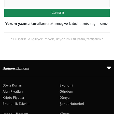
GÖNDER
Yorum yazma kurallarını
okumuş ve kabul etmiş sayılırsınız
* Bu içerik ile ilgili yorum yok, ilk yorumu siz yazın, tartışalım *
Döviz Kurları
Ekonomi
Altın Fiyatları
Gündem
Kripto Fiyatları
Dünya
Ekonomik Takvim
Şirket Haberleri
İstanbul Borsası
Künye