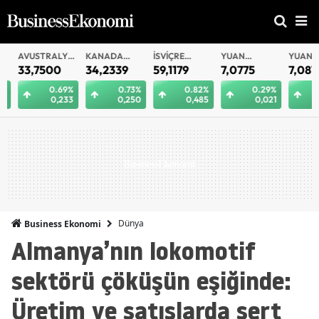
AVUSTRALYA
KANADA
İSVIÇRE
YUAN
YUAN
DOLARI
DOLARI
FRANKI
OFFSHORE
33,7500
34,2339
59,1179
7,0775
7,0812
0.69%
0.73%
0.82%
0.29%
0.
0,233
0,250
0,485
0,021
0
Dünya
Business Ekonomi
Almanya’nın lokomotif
sektörü çöküşün eşiğinde:
Üretim ve satışlarda sert