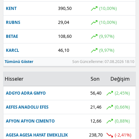
390,50
(10,00%)
KENT
29,04
(10,00%)
RUBNS
108,60
(9,97%)
BETAE
46,10
(9,97%)
KARCL
Tümünü Göster
Son Güncellenme: 07.08.2026 18:10
Hisseler
Son
Değişim
56,40
(2,45%)
ADGYO ADRA GMYO
21,46
(0,66%)
AEFES ANADOLU EFES
12,66
(0,88%)
AFYON AFYON CIMENTO
238,70
(-2,41%)
AGESA AGESA HAYAT EMEKLILIK