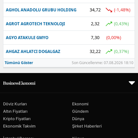
34,72
(-1,48%)
AGHOL ANADOLU GRUBU HOLDING
2,32
(0,43%)
AGROT AGROTECH TEKNOLOJI
7,30
(0,00%)
AGYO ATAKULE GMYO
32,22
(0,37%)
AHGAZ AHLATCI DOGALGAZ
Tümünü Göster
Son Güncellenme: 07.08.2026 18:10
Döviz Kurları
Ekonomi
Altın Fiyatları
Gündem
Kripto Fiyatları
Dünya
Ekonomik Takvim
Şirket Haberleri