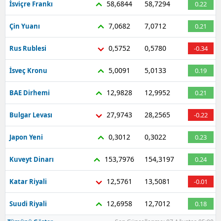
58,6844
58,7294
İsviçre Frankı
0.22
7,0682
7,0712
Çin Yuanı
0.21
0,5752
0,5780
Rus Rublesi
-0.34
5,0091
5,0133
İsveç Kronu
0.19
12,9828
12,9952
BAE Dirhemi
0.21
27,9743
28,2565
Bulgar Levası
-0.22
0,3012
0,3022
Japon Yeni
0.23
153,7976
154,3197
Kuveyt Dinarı
0.24
12,5761
13,5081
Katar Riyali
-0.01
12,6958
12,7012
Suudi Riyali
0.18