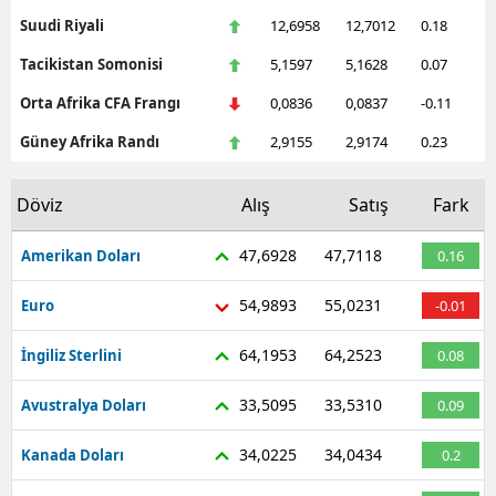
Suudi Riyali
12,6958
12,7012
0.18
Tacikistan Somonisi
5,1597
5,1628
0.07
Orta Afrika CFA Frangı
0,0836
0,0837
-0.11
Güney Afrika Randı
2,9155
2,9174
0.23
Döviz
Alış
Satış
Fark
47,6928
47,7118
Amerikan Doları
0.16
54,9893
55,0231
Euro
-0.01
64,1953
64,2523
İngiliz Sterlini
0.08
33,5095
33,5310
Avustralya Doları
0.09
34,0225
34,0434
Kanada Doları
0.2