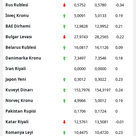
Rus Rublesi
0,5752
0,5780
-0.34
İsveç Kronu
5,0091
5,0133
0.19
BAE Dirhemi
12,9828
12,9952
0.21
Bulgar Levası
27,9743
28,2565
-0.22
Belarus Rublesi
16,0817
16,1126
0.09
Danimarka Kronu
7,3497
7,3546
0.18
İran Riyali
0,0000
0,0000
0
Japon Yeni
0,3012
0,3022
0.23
Kuveyt Dinarı
153,7976
154,3197
0.24
Norveç Kronu
4,9966
5,0012
0.19
Pakistan Rupisi
0,1706
0,1724
0
Katar Riyali
12,5761
13,5081
-0.01
Romanya Leyi
10,4475
10,4720
0.23