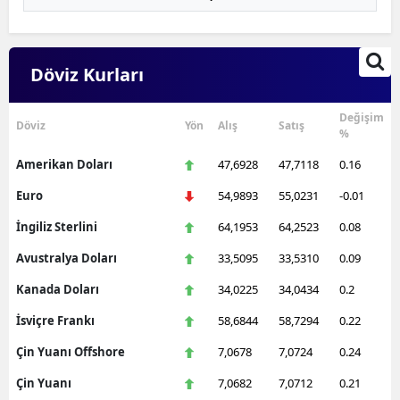
Döviz Kurları
Değişim
Döviz
Yön
Alış
Satış
%
Amerikan Doları
47,6928
47,7118
0.16
Euro
54,9893
55,0231
-0.01
İngiliz Sterlini
64,1953
64,2523
0.08
Avustralya Doları
33,5095
33,5310
0.09
Kanada Doları
34,0225
34,0434
0.2
İsviçre Frankı
58,6844
58,7294
0.22
Çin Yuanı Offshore
7,0678
7,0724
0.24
Çin Yuanı
7,0682
7,0712
0.21