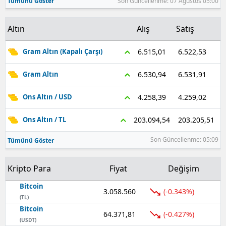
Tümünü Göster
Son Güncellenme: 07 Ağustos 05:00
Altın
Alış
Satış
6.522,53
6.515,01
Gram Altın (Kapalı Çarşı)
6.531,91
6.530,94
Gram Altın
4.259,02
4.258,39
Ons Altın / USD
203.205,51
203.094,54
Ons Altın / TL
Son Güncellenme: 05:09
Tümünü Göster
Kripto Para
Fiyat
Değişim
Bitcoin
3.058.560
(-0.343%)
(TL)
Bitcoin
64.371,81
(-0.427%)
(USDT)