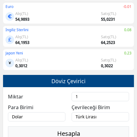
Euro
-0.01
Alış(TL)
Satış(TL)
54,9893
55,0231
İngiliz Sterlini
0.08
Alış(TL)
Satış(TL)
64,1953
64,2523
Japon Yeni
0.23
Alış(TL)
Satış(TL)
0,3012
0,3022
Döviz Çevirici
Miktar
Para Birimi
Çevrileceği Birim
Hesapla